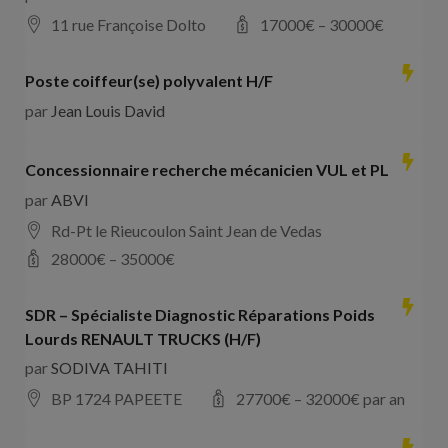
11 rue Françoise Dolto
17000
€ –
30000
€
Poste coiffeur(se) polyvalent H/F
par
Jean Louis David
Concessionnaire recherche mécanicien VUL et PL
par
ABVI
Rd-Pt le Rieucoulon Saint Jean de Vedas
28000
€ –
35000
€
SDR – Spécialiste Diagnostic Réparations Poids
Lourds RENAULT TRUCKS (H/F)
par
SODIVA TAHITI
BP 1724 PAPEETE
27700
€ –
32000
€ par an