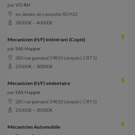
par
VO RH
les landes de cassentin RD910
28000
€ –
40000
€
Mecanicien (H/F) intinérant (Copie)
par
SAS Hopper
285 rue gamand 59810 Lesquin ( CRT1)
25000
€ –
30000
€
Mecanicien (H/F) sédentaire
par
SAS Hopper
285 rue gamand 59810 Lesquin ( CRT1)
25000
€ –
30000
€
Mécanicien Automobile