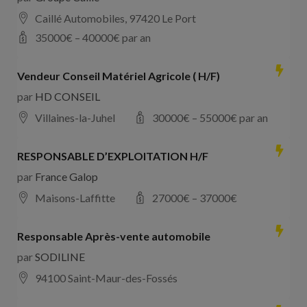
Caillé Automobiles, 97420 Le Port
35000
€ –
40000
€ par an
Vendeur Conseil Matériel Agricole ( H/F)
par
HD CONSEIL
Villaines-la-Juhel
30000
€ –
55000
€ par an
RESPONSABLE D’EXPLOITATION H/F
par
France Galop
Maisons-Laffitte
27000
€ –
37000
€
Responsable Après-vente automobile
par
SODILINE
94100 Saint-Maur-des-Fossés