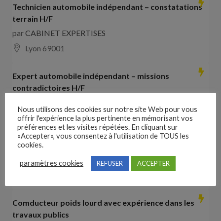
Technicien automobile indépendant – constatations
terrain H/F
par
CABINET EXPERTISES
Lyon 69001
Expert automobile indépendant – missions
contradictoires H/F
par
CABINET EXPERTISES
Nous utilisons des cookies sur notre site Web pour vous
Lyon 69001
offrir l'expérience la plus pertinente en mémorisant vos
préférences et les visites répétées. En cliquant sur
«Accepter», vous consentez à l'utilisation de TOUS les
Collaborateur comptable H/F
cookies.
par
Hays France
paramètres cookies
REFUSER
ACCEPTER
16000 Angoulême
28000
€ –
35000
€
Comducteur poids lourd avec expérience dans les
travaux publics