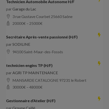
Technicien Automobile Autonome H/F
par
Garage du Lac
3 rue Gustave Courbet 25660 Saône
20000
€ –
25000
€
Secrétaire Après-vente passionné (H/F)
par
SODILINE
94100 Saint-Maur-des-Fossés
technicien engins TP (H/F)
par
AGRI TP MAINTENANCE
MANSARDE CATALOGNE 97231 le Robert
30000
€ –
48000
€
Gestionnaire d’Atelier (H/F)
par
Groupe Caillé