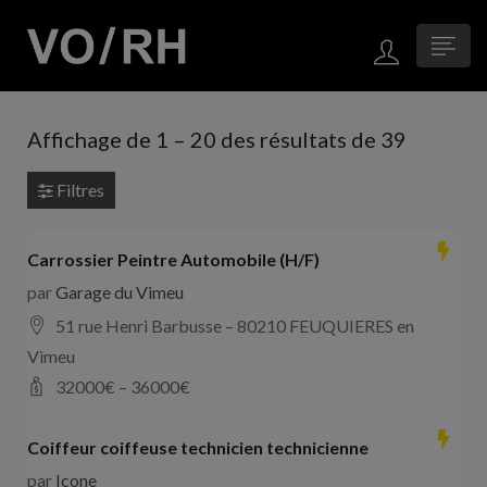
Affichage de
1
–
20
des résultats de 39
Filtres
Carrossier Peintre Automobile (H/F)
par
Garage du Vimeu
51 rue Henri Barbusse – 80210 FEUQUIERES en
Vimeu
32000
€ –
36000
€
Coiffeur coiffeuse technicien technicienne
par
Icone