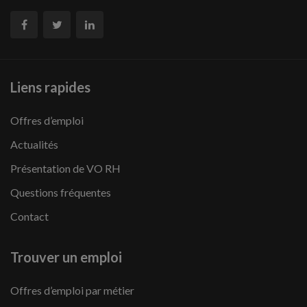
Liens rapides
Offres d’emploi
Actualités
Présentation de VO RH
Questions fréquentes
Contact
Trouver un emploi
Offres d’emploi par métier