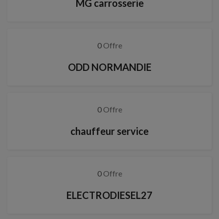
MG carrosserie
0
Offre
ODD NORMANDIE
0
Offre
chauffeur service
0
Offre
ELECTRODIESEL27