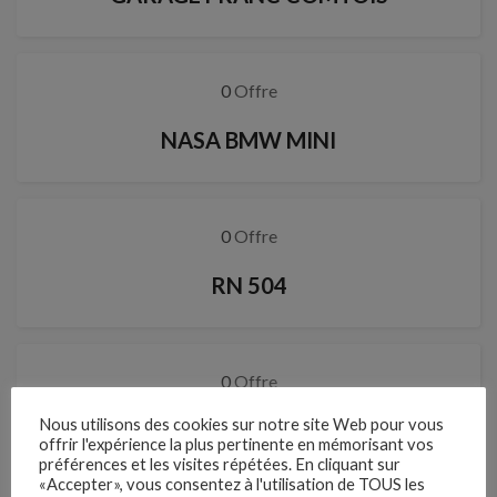
0
Offre
NASA BMW MINI
0
Offre
RN 504
0
Offre
Nous utilisons des cookies sur notre site Web pour vous
GARAGE LAHAYE
offrir l'expérience la plus pertinente en mémorisant vos
préférences et les visites répétées. En cliquant sur
«Accepter», vous consentez à l'utilisation de TOUS les