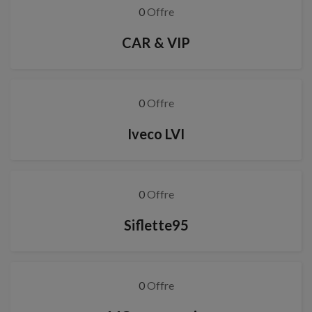
0
Offre
CAR & VIP
0
Offre
Iveco LVI
0
Offre
Siflette95
0
Offre