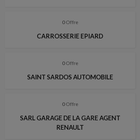
0
Offre
CARROSSERIE EPIARD
0
Offre
SAINT SARDOS AUTOMOBILE
0
Offre
SARL GARAGE DE LA GARE AGENT
RENAULT