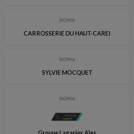
0
Offre
CARROSSERIE DU HAUT-CAREI
0
Offre
SYLVIE MOCQUET
0
Offre
Groupe Laganier Ales