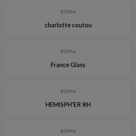
0
Offre
charlotte coutou
0
Offre
France Glass
0
Offre
HEMISPH’ER RH
0
Offre