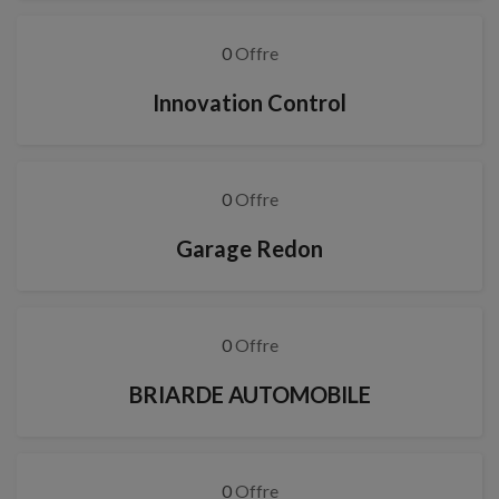
0
Offre
Innovation Control
0
Offre
Garage Redon
0
Offre
BRIARDE AUTOMOBILE
0
Offre