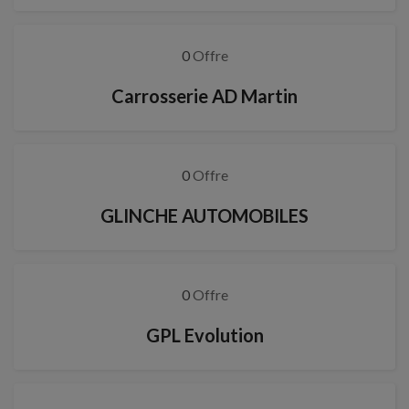
0
Offre
Carrosserie AD Martin
0
Offre
GLINCHE AUTOMOBILES
0
Offre
GPL Evolution