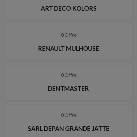
ART DECO KOLORS
0
Offre
RENAULT MULHOUSE
0
Offre
DENTMASTER
0
Offre
SARL DEPAN GRANDE JATTE