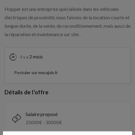
Hopper est une entreprise spécialisée dans les véhicules
électriques de proximité, nous faisons de la location courte et
longue durée, de la vente, du reconditionnement, mais aussi de
la réparation et maintenance sur site .
2 mois
Il y a
Postuler sur mecajob.fr
Détails de l’offre
Salaire proposé
25000
€ -
30000
€