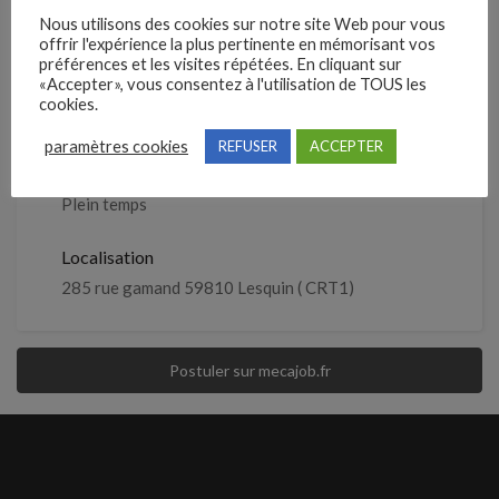
Entreprise qui propose l'emploi
Nous utilisons des cookies sur notre site Web pour vous
SAS Hopper
offrir l'expérience la plus pertinente en mémorisant vos
préférences et les visites répétées. En cliquant sur
«Accepter», vous consentez à l'utilisation de TOUS les
Référence
cookies.
Hopper1
paramètres cookies
REFUSER
ACCEPTER
Emploi à
Plein temps
Localisation
285 rue gamand 59810 Lesquin ( CRT1)
Postuler sur mecajob.fr