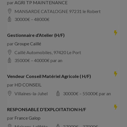
par
AGRI TP MAINTENANCE
MANSARDE CATALOGNE 97231 le Robert
30000
€ –
48000
€
Gestionnaire d’Atelier (H/F)
par
Groupe Caillé
Caillé Automobiles, 97420 Le Port
35000
€ –
40000
€ par an
Vendeur Conseil Matériel Agricole ( H/F)
par
HD CONSEIL
Villaines-la-Juhel
30000
€ –
55000
€ par an
RESPONSABLE D’EXPLOITATION H/F
par
France Galop
Maisons-Laffitte
27000
€ –
37000
€