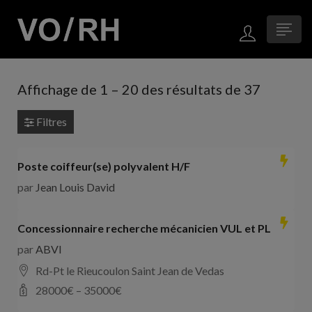
Affichage de
1
–
20
des résultats de 37
Filtres
Poste coiffeur(se) polyvalent H/F
par
Jean Louis David
Concessionnaire recherche mécanicien VUL et PL
par
ABVI
Rd-Pt le Rieucoulon Saint Jean de Vedas
28000
€ –
35000
€