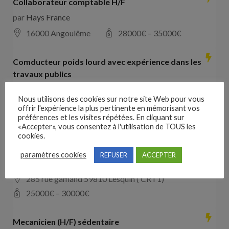
Collaborateur comptable H/F
par
Hays France
16000 Angoulême
28000
€ –
35000
€
Comducteur poids lourd avec expérience dans les
travaux publics
par
VO RH
Nous utilisons des cookies sur notre site Web pour vous
les landes de cassentin RD910
offrir l'expérience la plus pertinente en mémorisant vos
préférences et les visites répétées. En cliquant sur
28000
€ –
40000
€
«Accepter», vous consentez à l'utilisation de TOUS les
cookies.
Mecanicien (H/F) intinérant (Copie)
paramètres cookies
REFUSER
ACCEPTER
par
SAS Hopper
285 rue gamand 59810 Lesquin ( CRT1)
25000
€ –
30000
€
Mecanicien (H/F) sédentaire