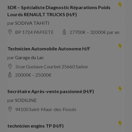
SDR – Spécialiste Diagnostic Réparations Poids
Lourds RENAULT TRUCKS (H/F)
par
SODIVA TAHITI
BP 1724 PAPEETE
27700
€ –
32000
€ par an
Technicien Automobile Autonome H/F
par
Garage du Lac
3 rue Gustave Courbet 25660 Saône
20000
€ –
25000
€
Secrétaire Après-vente passionné (H/F)
par
SODILINE
94100 Saint-Maur-des-Fossés
technicien engins TP (H/F)