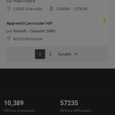
par
Hays France
13001 Marseille
33000
€ –
37000
€
Apprenti Carrossier H/F
par
Renault – Gueudet 1880
80100 Abbeville
1
2
Suivant
10,389
57235
Offres à pourvoir
Offres diffusées