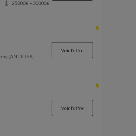
25000
€ –
30000
€
Voir l'offre
élemy (ANTILLES)
Voir l'offre