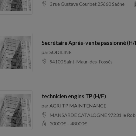
3 rue Gustave Courbet 25660 Saône
Secrétaire Après-vente passionné (H/
par
SODILINE
94100 Saint-Maur-des-Fossés
technicien engins TP (H/F)
par
AGRI TP MAINTENANCE
MANSARDE CATALOGNE 97231 le Rob
30000
€ –
48000
€