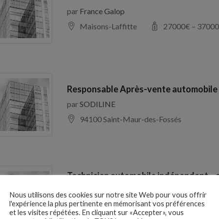
par
France Galop
Maisons-Laffitte
27000
€ –
37000
Responsable Après-vente automobile
par
SODILINE
94100 Saint-Maur-des-Fossés
Technicien automobile indépendant – 
H/F
Nous utilisons des cookies sur notre site Web pour vous offrir
par
CABINET EXPERTISES
l'expérience la plus pertinente en mémorisant vos préférences
et les visites répétées. En cliquant sur «Accepter», vous
Lyon 69001