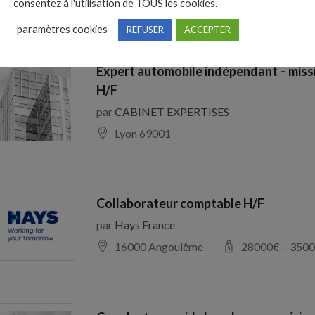
consentez à l'utilisation de TOUS les cookies.
paramètres cookies
REFUSER
ACCEPTER
Expert automobile indépendant – miss
H/F
par
CABINET EXPERTISES
Lyon 69001
Collaborateur comptable H/F
par
Hays France
16000 Angoulême
28000
€ –
3500