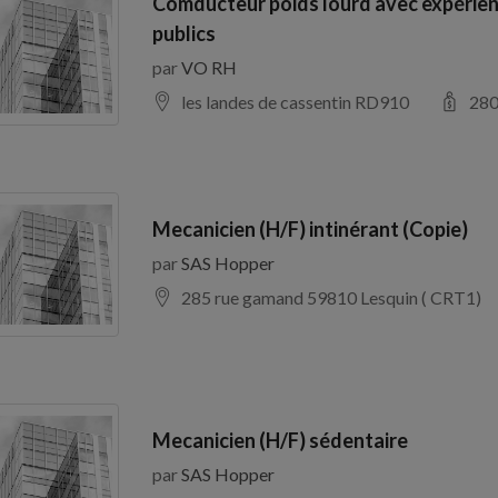
Comducteur poids lourd avec expérien
publics
par
VO RH
les landes de cassentin RD910
28
Mecanicien (H/F) intinérant (Copie)
par
SAS Hopper
285 rue gamand 59810 Lesquin ( CRT1)
Mecanicien (H/F) sédentaire
par
SAS Hopper