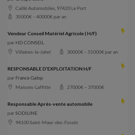
Caillé Automobiles, 97420 Le Port
35000
€ –
40000
€ par an
Vendeur Conseil Matériel Agricole ( H/F)
par
HD CONSEIL
Villaines-la-Juhel
30000
€ –
55000
€ par an
RESPONSABLE D’EXPLOITATION H/F
par
France Galop
Maisons-Laffitte
27000
€ –
37000
€
Responsable Après-vente automobile
par
SODILINE
94100 Saint-Maur-des-Fossés