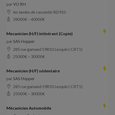
par
VO RH
les landes de cassentin RD910
28000
€ –
40000
€
Mecanicien (H/F) intinérant (Copie)
par
SAS Hopper
285 rue gamand 59810 Lesquin ( CRT1)
25000
€ –
30000
€
Mecanicien (H/F) sédentaire
par
SAS Hopper
285 rue gamand 59810 Lesquin ( CRT1)
25000
€ –
30000
€
Mécanicien Automobile