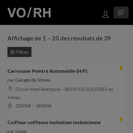
Affichage de
1
–
20
des résultats de 39
Filtres
Carrossier Peintre Automobile (H/F)
par
Garage du Vimeu
51 rue Henri Barbusse – 80210 FEUQUIERES en
Vimeu
32000
€ –
36000
€
Coiffeur coiffeuse technicien technicienne
par
Icone