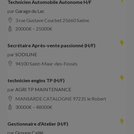
Technicien Automobile Autonome H/F
par
Garage du Lac
3 rue Gustave Courbet 25660 Saône
20000
€ –
25000
€
Secrétaire Après-vente passionné (H/F)
par
SODILINE
94100 Saint-Maur-des-Fossés
technicien engins TP (H/F)
par
AGRI TP MAINTENANCE
MANSARDE CATALOGNE 97231 le Robert
30000
€ –
48000
€
Gestionnaire d’Atelier (H/F)
par
Groupe Caillé