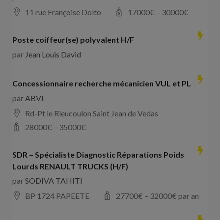
11 rue Françoise Dolto
17000
€ –
30000
€
Poste coiffeur(se) polyvalent H/F
par
Jean Louis David
Concessionnaire recherche mécanicien VUL et PL
par
ABVI
Rd-Pt le Rieucoulon Saint Jean de Vedas
28000
€ –
35000
€
SDR – Spécialiste Diagnostic Réparations Poids
Lourds RENAULT TRUCKS (H/F)
par
SODIVA TAHITI
BP 1724 PAPEETE
27700
€ –
32000
€ par an