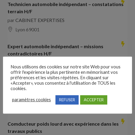
Technicien automobile indépendant – constatations
terrain H/F
par
CABINET EXPERTISES
Lyon 69001
Expert automobile indépendant – missions
contradictoires H/F
par
CABINET EXPERTISES
Nous utilisons des cookies sur notre site Web pour vous
Lyon 69001
offrir l'expérience la plus pertinente en mémorisant vos
préférences et les visites répétées. En cliquant sur
«Accepter», vous consentez à l'utilisation de TOUS les
Collaborateur comptable H/F
cookies.
par
Hays France
paramètres cookies
REFUSER
ACCEPTER
16000 Angoulême
28000
€ –
35000
€
Comducteur poids lourd avec expérience dans les
travaux publics