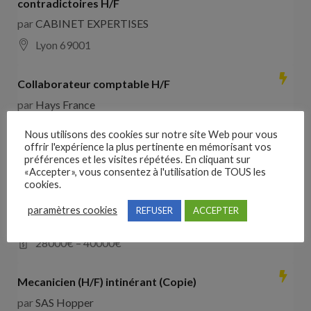
contradictoires H/F
par
CABINET EXPERTISES
Lyon 69001
Collaborateur comptable H/F
par
Hays France
16000 Angoulême
28000
€ –
35000
€
Nous utilisons des cookies sur notre site Web pour vous
offrir l'expérience la plus pertinente en mémorisant vos
préférences et les visites répétées. En cliquant sur
Comducteur poids lourd avec expérience dans les
«Accepter», vous consentez à l'utilisation de TOUS les
travaux publics
cookies.
par
VO RH
paramètres cookies
REFUSER
ACCEPTER
les landes de cassentin RD910
28000
€ –
40000
€
Mecanicien (H/F) intinérant (Copie)
par
SAS Hopper