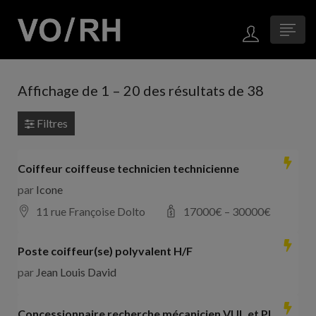
Affichage de
1
–
20
des résultats de 38
Filtres
Coiffeur coiffeuse technicien technicienne
par
Icone
11 rue Françoise Dolto
17000
€ –
30000
€
Poste coiffeur(se) polyvalent H/F
par
Jean Louis David
Concessionnaire recherche mécanicien VUL et PL