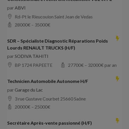
par
ABVI
Rd-Pt le Rieucoulon Saint Jean de Vedas
28000
€ –
35000
€
SDR – Spécialiste Diagnostic Réparations Poids
Lourds RENAULT TRUCKS (H/F)
par
SODIVA TAHITI
BP 1724 PAPEETE
27700
€ –
32000
€ par an
Technicien Automobile Autonome H/F
par
Garage du Lac
3 rue Gustave Courbet 25660 Saône
20000
€ –
25000
€
Secrétaire Après-vente passionné (H/F)