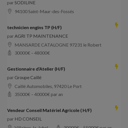
par
SODILINE
94100 Saint-Maur-des-Fossés
technicien engins TP (H/F)
par
AGRI TP MAINTENANCE
MANSARDE CATALOGNE 97231 le Robert
30000
€ –
48000
€
Gestionnaire d’Atelier (H/F)
par
Groupe Caillé
Caillé Automobiles, 97420 Le Port
35000
€ –
40000
€ par an
Vendeur Conseil Matériel Agricole ( H/F)
par
HD CONSEIL
Villaines-la-Juhel
30000
€ –
55000
€ par an