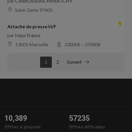
par
CARROSSERIE MINATCHY
Saint-Denis 97400
Attaché de presse H/F
par
Hays France
13001 Marseille
33000
€ –
37000
€
1
2
Suivant
10,389
57235
Offres à pourvoir
Offres diffusées