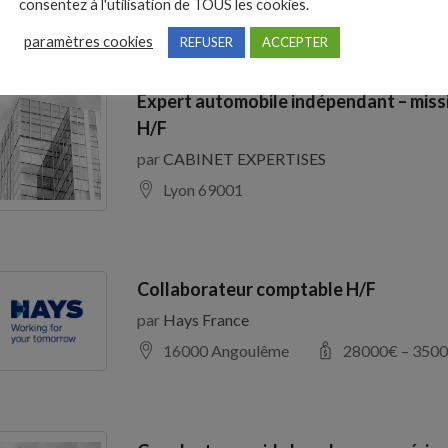
consentez à l'utilisation de TOUS les cookies.
paramètres cookies
REFUSER
ACCEPTER
Expert automobile indépendant – miss
H/F
par
CABINET EXPERTISES
Lyon 69001
Collaborateur comptable H/F
par
Hays France
16000 Angoulême
28000
€ –
3500