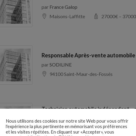
par
France Galop
Maisons-Laffitte
27000
€ –
37000
Responsable Après-vente automobile
par
SODILINE
94100 Saint-Maur-des-Fossés
Technicien automobile indépendant – 
H/F
Nous utilisons des cookies sur notre site Web pour vous offrir
par
CABINET EXPERTISES
l'expérience la plus pertinente en mémorisant vos préférences
et les visites répétées. En cliquant sur «Accepter», vous
Lyon 69001