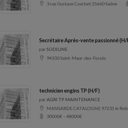
3 rue Gustave Courbet 25660 Saône
Secrétaire Après-vente passionné (H/
par
SODILINE
94100 Saint-Maur-des-Fossés
technicien engins TP (H/F)
par
AGRI TP MAINTENANCE
MANSARDE CATALOGNE 97231 le Rob
30000
€ –
48000
€