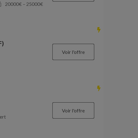
20000
€ –
25000
€
F)
Voir l'offre
Voir l'offre
ert