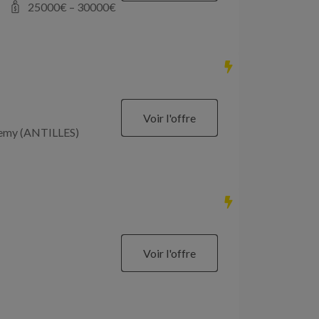
25000
€ –
30000
€
Voir l'offre
élemy (ANTILLES)
Voir l'offre