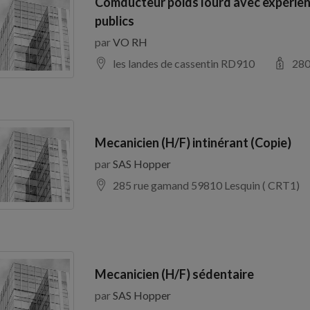
Comducteur poids lourd avec expérien
publics
par
VO RH
les landes de cassentin RD910
28
Mecanicien (H/F) intinérant (Copie)
par
SAS Hopper
285 rue gamand 59810 Lesquin ( CRT1)
Mecanicien (H/F) sédentaire
par
SAS Hopper