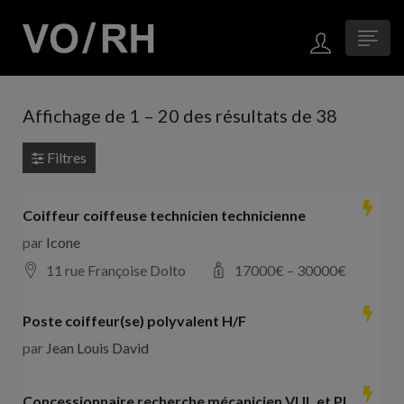
Affichage de
1
–
20
des résultats de 38
Filtres
Coiffeur coiffeuse technicien technicienne
par
Icone
11 rue Françoise Dolto
17000
€ –
30000
€
Poste coiffeur(se) polyvalent H/F
par
Jean Louis David
Concessionnaire recherche mécanicien VUL et PL