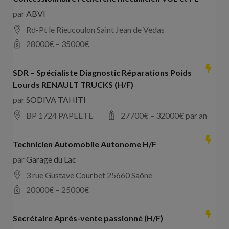
par
ABVI
Rd-Pt le Rieucoulon Saint Jean de Vedas
28000
€ –
35000
€
SDR – Spécialiste Diagnostic Réparations Poids
Lourds RENAULT TRUCKS (H/F)
par
SODIVA TAHITI
BP 1724 PAPEETE
27700
€ –
32000
€ par an
Technicien Automobile Autonome H/F
par
Garage du Lac
3 rue Gustave Courbet 25660 Saône
20000
€ –
25000
€
Secrétaire Après-vente passionné (H/F)