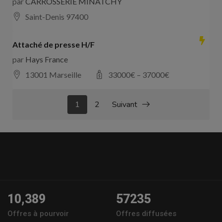
par
CARROSSERIE MINATCHY
Saint-Denis 97400
Attaché de presse H/F
par
Hays France
13001 Marseille
33000
€ –
37000
€
1
2
Suivant
10,389
57235
Offres à pourvoir
Offres diffusées