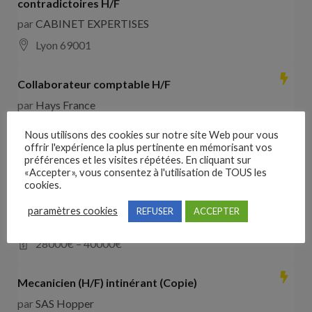
contradictoires H/F
par
CABINET EXPERTISES
Lyon 69001
Collaborateur comptable H/F
par
Hays France
16000 Angoulême
28000
€ –
35000
€
Nous utilisons des cookies sur notre site Web pour vous
offrir l'expérience la plus pertinente en mémorisant vos
préférences et les visites répétées. En cliquant sur
Comducteur poids lourd avec expérience dans les
«Accepter», vous consentez à l'utilisation de TOUS les
travaux publics
cookies.
par
VO RH
paramètres cookies
REFUSER
ACCEPTER
les landes de cassentin RD910
28000
€ –
40000
€
Mecanicien (H/F) intinérant (Copie)
par
SAS Hopper