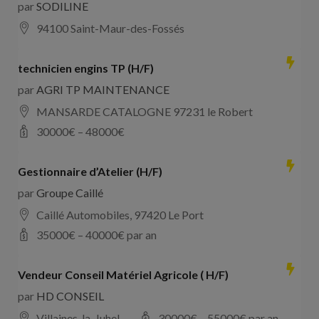
par
SODILINE
94100 Saint-Maur-des-Fossés
technicien engins TP (H/F)
par
AGRI TP MAINTENANCE
MANSARDE CATALOGNE 97231 le Robert
30000
€ –
48000
€
Gestionnaire d’Atelier (H/F)
par
Groupe Caillé
Caillé Automobiles, 97420 Le Port
35000
€ –
40000
€ par an
Vendeur Conseil Matériel Agricole ( H/F)
par
HD CONSEIL
Villaines-la-Juhel
30000
€ –
55000
€ par an