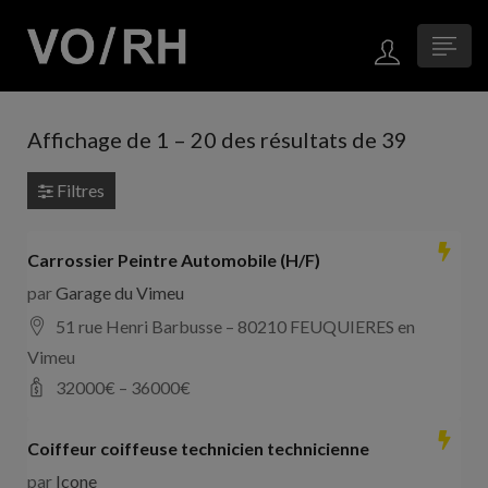
Affichage de
1
–
20
des résultats de 39
Filtres
Carrossier Peintre Automobile (H/F)
par
Garage du Vimeu
51 rue Henri Barbusse – 80210 FEUQUIERES en
Vimeu
32000
€ –
36000
€
Coiffeur coiffeuse technicien technicienne
par
Icone