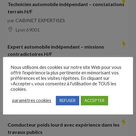
Technicien automobile indépendant – constatations
terrain H/F
par
CABINET EXPERTISES
Lyon 69001
Expert automobile indépendant – missions
contradictoires H/F
par
CABINET EXPERTISES
Nous utilisons des cookies sur notre site Web pour vous
Lyon 69001
offrir l'expérience la plus pertinente en mémorisant vos
préférences et les visites répétées. En cliquant sur
«Accepter», vous consentez à l'utilisation de TOUS les
Collaborateur comptable H/F
cookies.
par
Hays France
paramètres cookies
REFUSER
ACCEPTER
16000 Angoulême
28000
€ –
35000
€
Comducteur poids lourd avec expérience dans les
travaux publics