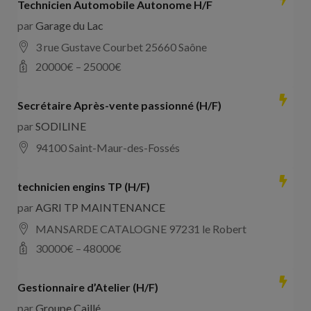
Technicien Automobile Autonome H/F
par
Garage du Lac
3 rue Gustave Courbet 25660 Saône
20000
€ –
25000
€
Secrétaire Après-vente passionné (H/F)
par
SODILINE
94100 Saint-Maur-des-Fossés
technicien engins TP (H/F)
par
AGRI TP MAINTENANCE
MANSARDE CATALOGNE 97231 le Robert
30000
€ –
48000
€
Gestionnaire d’Atelier (H/F)
par
Groupe Caillé