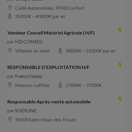
Caillé Automobiles, 97420 Le Port
35000
€ –
40000
€ par an
Vendeur Conseil Matériel Agricole ( H/F)
par
HD CONSEIL
Villaines-la-Juhel
30000
€ –
55000
€ par an
RESPONSABLE D’EXPLOITATION H/F
par
France Galop
Maisons-Laffitte
27000
€ –
37000
€
Responsable Après-vente automobile
par
SODILINE
94100 Saint-Maur-des-Fossés