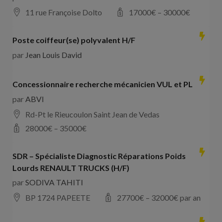
11 rue Françoise Dolto
17000
€ –
30000
€
Poste coiffeur(se) polyvalent H/F
par
Jean Louis David
Concessionnaire recherche mécanicien VUL et PL
par
ABVI
Rd-Pt le Rieucoulon Saint Jean de Vedas
28000
€ –
35000
€
SDR – Spécialiste Diagnostic Réparations Poids
Lourds RENAULT TRUCKS (H/F)
par
SODIVA TAHITI
BP 1724 PAPEETE
27700
€ –
32000
€ par an