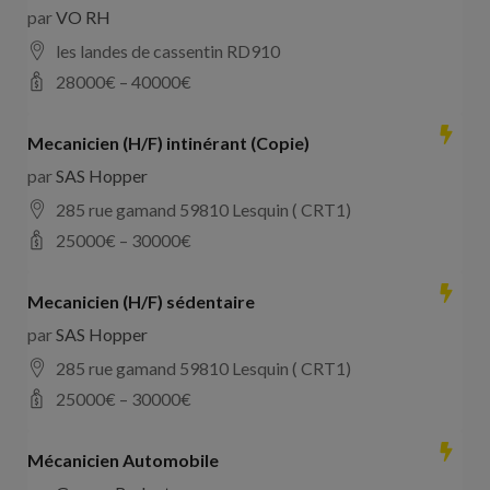
par
VO RH
les landes de cassentin RD910
28000
€ –
40000
€
Mecanicien (H/F) intinérant (Copie)
par
SAS Hopper
285 rue gamand 59810 Lesquin ( CRT1)
25000
€ –
30000
€
Mecanicien (H/F) sédentaire
par
SAS Hopper
285 rue gamand 59810 Lesquin ( CRT1)
25000
€ –
30000
€
Mécanicien Automobile