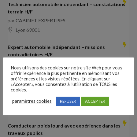
Technicien automobile indépendant – constatations
terrain H/F
par
CABINET EXPERTISES
Lyon 69001
Expert automobile indépendant – missions
contradictoires H/F
par
CABINET EXPERTISES
Nous utilisons des cookies sur notre site Web pour vous
Lyon 69001
offrir l'expérience la plus pertinente en mémorisant vos
préférences et les visites répétées. En cliquant sur
«Accepter», vous consentez à l'utilisation de TOUS les
Collaborateur comptable H/F
cookies.
par
Hays France
paramètres cookies
REFUSER
ACCEPTER
16000 Angoulême
28000
€ –
35000
€
Comducteur poids lourd avec expérience dans les
travaux publics