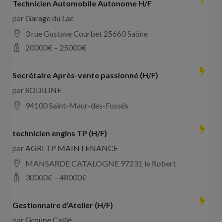
Technicien Automobile Autonome H/F
par
Garage du Lac
3 rue Gustave Courbet 25660 Saône
20000
€ –
25000
€
Secrétaire Après-vente passionné (H/F)
par
SODILINE
94100 Saint-Maur-des-Fossés
technicien engins TP (H/F)
par
AGRI TP MAINTENANCE
MANSARDE CATALOGNE 97231 le Robert
30000
€ –
48000
€
Gestionnaire d’Atelier (H/F)
par
Groupe Caillé