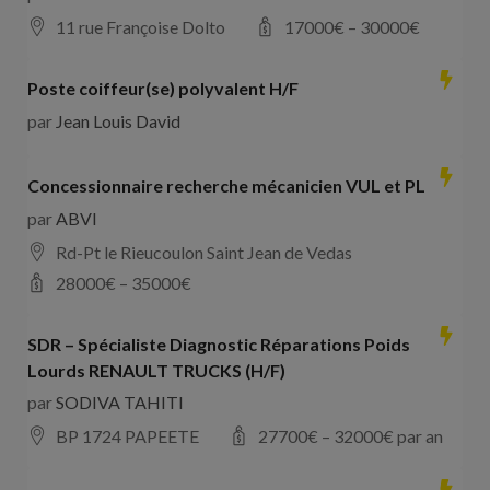
11 rue Françoise Dolto
17000
€ –
30000
€
Poste coiffeur(se) polyvalent H/F
par
Jean Louis David
Concessionnaire recherche mécanicien VUL et PL
par
ABVI
Rd-Pt le Rieucoulon Saint Jean de Vedas
28000
€ –
35000
€
SDR – Spécialiste Diagnostic Réparations Poids
Lourds RENAULT TRUCKS (H/F)
par
SODIVA TAHITI
BP 1724 PAPEETE
27700
€ –
32000
€ par an