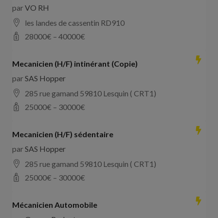
par
VO RH
les landes de cassentin RD910
28000
€ –
40000
€
Mecanicien (H/F) intinérant (Copie)
par
SAS Hopper
285 rue gamand 59810 Lesquin ( CRT1)
25000
€ –
30000
€
Mecanicien (H/F) sédentaire
par
SAS Hopper
285 rue gamand 59810 Lesquin ( CRT1)
25000
€ –
30000
€
Mécanicien Automobile