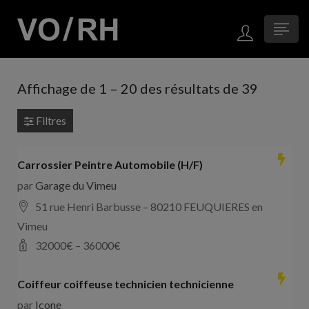
Affichage de
1
–
20
des résultats de 39
Filtres
Carrossier Peintre Automobile (H/F)
par
Garage du Vimeu
51 rue Henri Barbusse – 80210 FEUQUIERES en
Vimeu
32000
€ –
36000
€
Coiffeur coiffeuse technicien technicienne
par
Icone