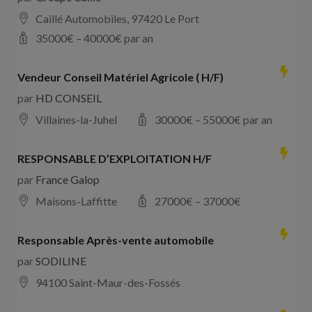
Caillé Automobiles, 97420 Le Port
35000
€ –
40000
€ par an
Vendeur Conseil Matériel Agricole ( H/F)
par
HD CONSEIL
Villaines-la-Juhel
30000
€ –
55000
€ par an
RESPONSABLE D’EXPLOITATION H/F
par
France Galop
Maisons-Laffitte
27000
€ –
37000
€
Responsable Après-vente automobile
par
SODILINE
94100 Saint-Maur-des-Fossés