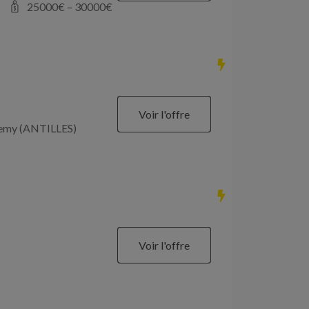
25000
€ –
30000
€
Voir l'offre
élemy (ANTILLES)
Voir l'offre