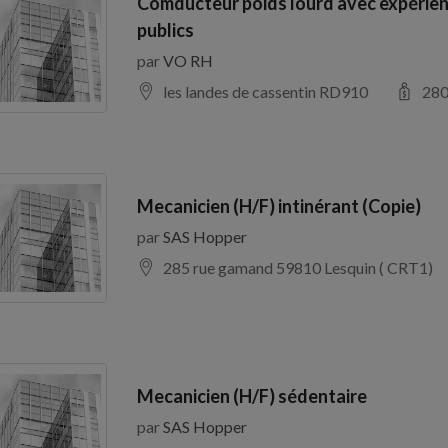
Comducteur poids lourd avec expérien
publics
par
VO RH
les landes de cassentin RD910
28
Mecanicien (H/F) intinérant (Copie)
par
SAS Hopper
285 rue gamand 59810 Lesquin ( CRT1)
Mecanicien (H/F) sédentaire
par
SAS Hopper