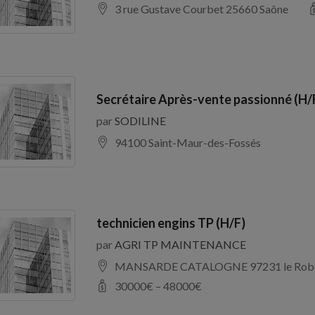
3 rue Gustave Courbet 25660 Saône
Secrétaire Après-vente passionné (H/
par
SODILINE
94100 Saint-Maur-des-Fossés
technicien engins TP (H/F)
par
AGRI TP MAINTENANCE
MANSARDE CATALOGNE 97231 le Rob
30000
€ –
48000
€