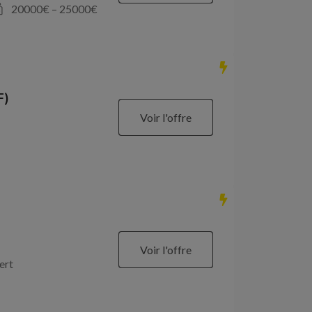
20000
€ –
25000
€
F)
Voir l'offre
Voir l'offre
ert