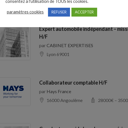
consentez à l'utilisation de TOUS les cookies.
paramètres cookies
REFUSER
ACCEPTER
Expert automobile indépendant – miss
H/F
par
CABINET EXPERTISES
Lyon 69001
Collaborateur comptable H/F
par
Hays France
16000 Angoulême
28000
€ –
3500