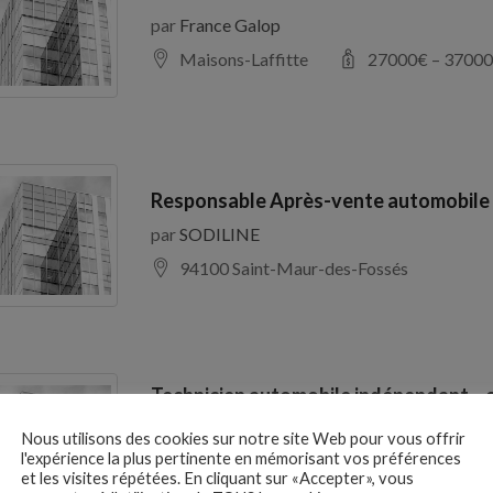
par
France Galop
Maisons-Laffitte
27000
€ –
37000
Responsable Après-vente automobile
par
SODILINE
94100 Saint-Maur-des-Fossés
Technicien automobile indépendant – 
H/F
Nous utilisons des cookies sur notre site Web pour vous offrir
par
CABINET EXPERTISES
l'expérience la plus pertinente en mémorisant vos préférences
et les visites répétées. En cliquant sur «Accepter», vous
Lyon 69001