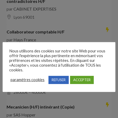
contradictoires H/F
par
CABINET EXPERTISES
Lyon 69001
Collaborateur comptable H/F
par
Hays France
16000 Angoulême
28000
€ –
35000
€
Nous utilisons des cookies sur notre site Web pour vous
offrir l'expérience la plus pertinente en mémorisant vos
préférences et les visites répétées. En cliquant sur
Comducteur poids lourd avec expérience dans les
«Accepter», vous consentez à l'utilisation de TOUS les
travaux publics
cookies.
par
VO RH
paramètres cookies
REFUSER
ACCEPTER
les landes de cassentin RD910
28000
€ –
40000
€
Mecanicien (H/F) intinérant (Copie)
par
SAS Hopper