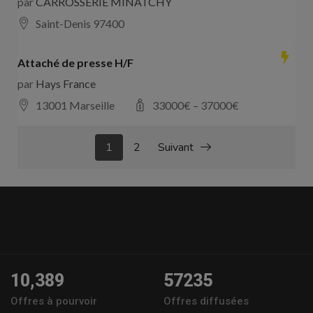
par
CARROSSERIE MINATCHY
Saint-Denis 97400
Attaché de presse H/F
par
Hays France
13001 Marseille
33000
€ –
37000
€
1
2
Suivant
10,389
57235
Offres à pourvoir
Offres diffusées