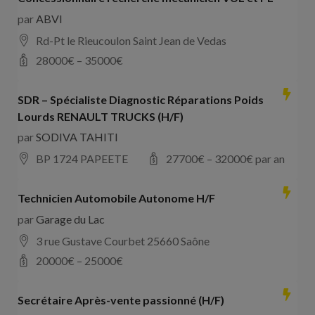
par
ABVI
Rd-Pt le Rieucoulon Saint Jean de Vedas
28000
€ –
35000
€
SDR – Spécialiste Diagnostic Réparations Poids
Lourds RENAULT TRUCKS (H/F)
par
SODIVA TAHITI
BP 1724 PAPEETE
27700
€ –
32000
€ par an
Technicien Automobile Autonome H/F
par
Garage du Lac
3 rue Gustave Courbet 25660 Saône
20000
€ –
25000
€
Secrétaire Après-vente passionné (H/F)