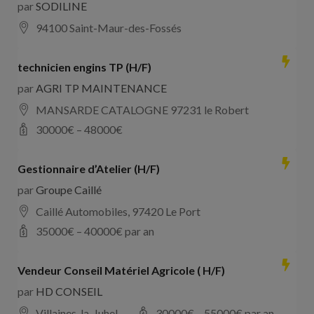
par
SODILINE
94100 Saint-Maur-des-Fossés
technicien engins TP (H/F)
par
AGRI TP MAINTENANCE
MANSARDE CATALOGNE 97231 le Robert
30000
€ –
48000
€
Gestionnaire d’Atelier (H/F)
par
Groupe Caillé
Caillé Automobiles, 97420 Le Port
35000
€ –
40000
€ par an
Vendeur Conseil Matériel Agricole ( H/F)
par
HD CONSEIL
Villaines-la-Juhel
30000
€ –
55000
€ par an