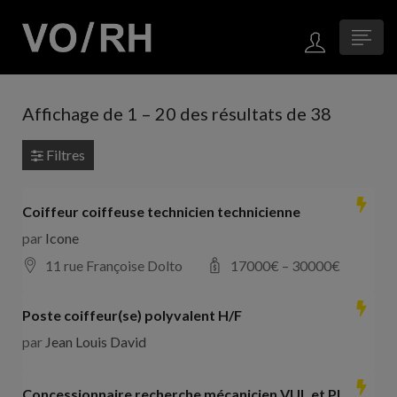
Affichage de
1
–
20
des résultats de 38
Filtres
Coiffeur coiffeuse technicien technicienne
par
Icone
11 rue Françoise Dolto
17000
€ –
30000
€
Poste coiffeur(se) polyvalent H/F
par
Jean Louis David
Concessionnaire recherche mécanicien VUL et PL