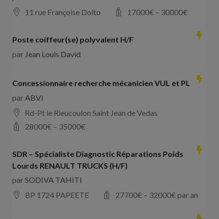
11 rue Françoise Dolto
17000
€ –
30000
€
Poste coiffeur(se) polyvalent H/F
par
Jean Louis David
Concessionnaire recherche mécanicien VUL et PL
par
ABVI
Rd-Pt le Rieucoulon Saint Jean de Vedas
28000
€ –
35000
€
SDR – Spécialiste Diagnostic Réparations Poids
Lourds RENAULT TRUCKS (H/F)
par
SODIVA TAHITI
BP 1724 PAPEETE
27700
€ –
32000
€ par an