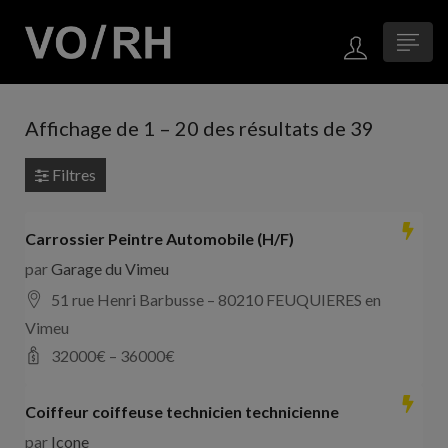
Affichage de
1
–
20
des résultats de 39
Filtres
Carrossier Peintre Automobile (H/F)
par
Garage du Vimeu
51 rue Henri Barbusse – 80210 FEUQUIERES en
Vimeu
32000
€ –
36000
€
Coiffeur coiffeuse technicien technicienne
par
Icone