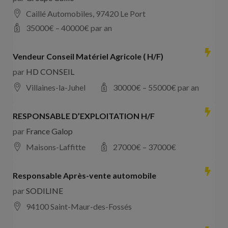
Caillé Automobiles, 97420 Le Port
35000
€ –
40000
€ par an
Vendeur Conseil Matériel Agricole ( H/F)
par
HD CONSEIL
Villaines-la-Juhel
30000
€ –
55000
€ par an
RESPONSABLE D’EXPLOITATION H/F
par
France Galop
Maisons-Laffitte
27000
€ –
37000
€
Responsable Après-vente automobile
par
SODILINE
94100 Saint-Maur-des-Fossés