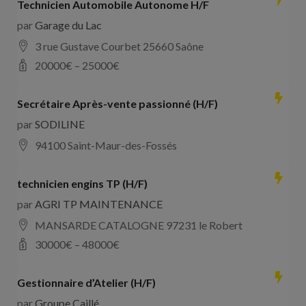
Technicien Automobile Autonome H/F
par
Garage du Lac
3 rue Gustave Courbet 25660 Saône
20000
€ –
25000
€
Secrétaire Après-vente passionné (H/F)
par
SODILINE
94100 Saint-Maur-des-Fossés
technicien engins TP (H/F)
par
AGRI TP MAINTENANCE
MANSARDE CATALOGNE 97231 le Robert
30000
€ –
48000
€
Gestionnaire d’Atelier (H/F)
par
Groupe Caillé