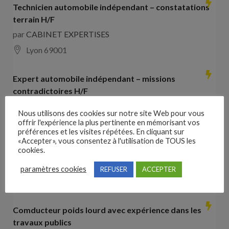
Technicien automobile indépendant – constatations
terrain H/F
par
CABINET EXPERTISES
Lyon 69001
Expert automobile indépendant – missions
contradictoires H/F
par
CABINET EXPERTISES
Nous utilisons des cookies sur notre site Web pour vous
Lyon 69001
offrir l'expérience la plus pertinente en mémorisant vos
préférences et les visites répétées. En cliquant sur
«Accepter», vous consentez à l'utilisation de TOUS les
Collaborateur comptable H/F
cookies.
par
Hays France
paramètres cookies
REFUSER
ACCEPTER
16000 Angoulême
28000
€ –
35000
€
Comducteur poids lourd avec expérience dans les
travaux publics