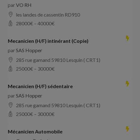
par
VO RH
les landes de cassentin RD910
28000
€ –
40000
€
Mecanicien (H/F) intinérant (Copie)
par
SAS Hopper
285 rue gamand 59810 Lesquin ( CRT1)
25000
€ –
30000
€
Mecanicien (H/F) sédentaire
par
SAS Hopper
285 rue gamand 59810 Lesquin ( CRT1)
25000
€ –
30000
€
Mécanicien Automobile