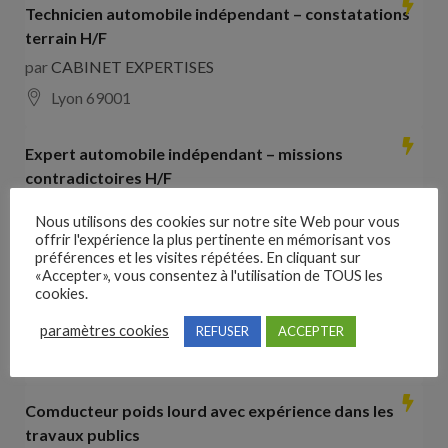
Technicien automobile indépendant – constatations
terrain H/F
par
CABINET EXPERTISES
Lyon 69001
Expert automobile indépendant – missions
contradictoires H/F
par
CABINET EXPERTISES
Nous utilisons des cookies sur notre site Web pour vous
Lyon 69001
offrir l'expérience la plus pertinente en mémorisant vos
préférences et les visites répétées. En cliquant sur
«Accepter», vous consentez à l'utilisation de TOUS les
Collaborateur comptable H/F
cookies.
par
Hays France
paramètres cookies
REFUSER
ACCEPTER
16000 Angoulême
28000
€ –
35000
€
Comducteur poids lourd avec expérience dans les
travaux publics