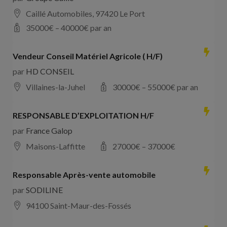
Caillé Automobiles, 97420 Le Port
35000
€ –
40000
€ par an
Vendeur Conseil Matériel Agricole ( H/F)
par
HD CONSEIL
Villaines-la-Juhel
30000
€ –
55000
€ par an
RESPONSABLE D’EXPLOITATION H/F
par
France Galop
Maisons-Laffitte
27000
€ –
37000
€
Responsable Après-vente automobile
par
SODILINE
94100 Saint-Maur-des-Fossés