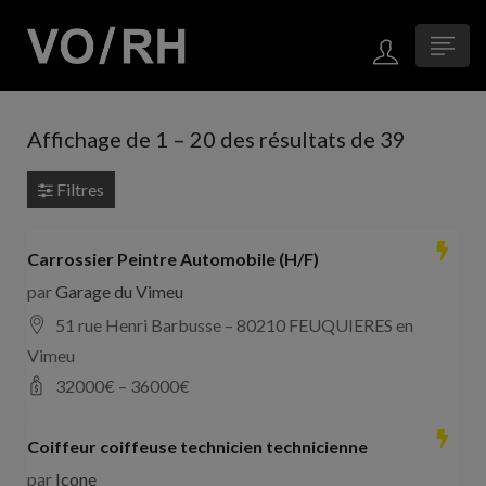
Affichage de
1
–
20
des résultats de 39
Filtres
Carrossier Peintre Automobile (H/F)
par
Garage du Vimeu
51 rue Henri Barbusse – 80210 FEUQUIERES en
Vimeu
32000
€ –
36000
€
Coiffeur coiffeuse technicien technicienne
par
Icone