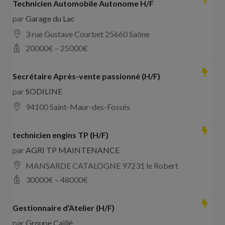
Technicien Automobile Autonome H/F
par
Garage du Lac
3 rue Gustave Courbet 25660 Saône
20000
€ –
25000
€
Secrétaire Après-vente passionné (H/F)
par
SODILINE
94100 Saint-Maur-des-Fossés
technicien engins TP (H/F)
par
AGRI TP MAINTENANCE
MANSARDE CATALOGNE 97231 le Robert
30000
€ –
48000
€
Gestionnaire d’Atelier (H/F)
par
Groupe Caillé