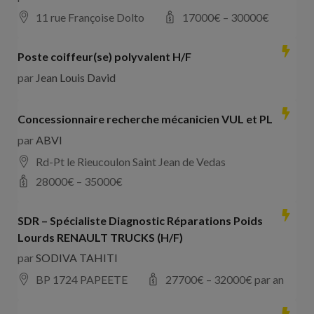
11 rue Françoise Dolto
17000
€ –
30000
€
Poste coiffeur(se) polyvalent H/F
par
Jean Louis David
Concessionnaire recherche mécanicien VUL et PL
par
ABVI
Rd-Pt le Rieucoulon Saint Jean de Vedas
28000
€ –
35000
€
SDR – Spécialiste Diagnostic Réparations Poids
Lourds RENAULT TRUCKS (H/F)
par
SODIVA TAHITI
BP 1724 PAPEETE
27700
€ –
32000
€ par an