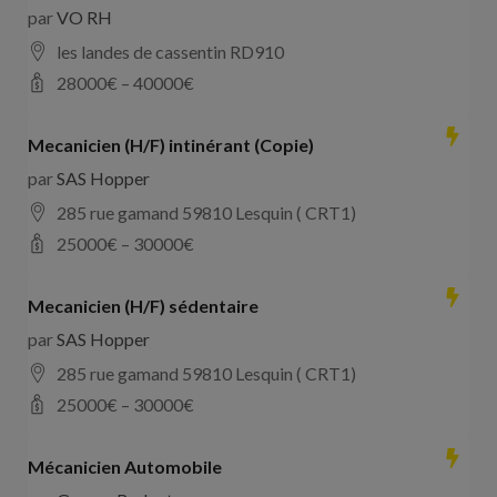
par
VO RH
les landes de cassentin RD910
28000
€ –
40000
€
Mecanicien (H/F) intinérant (Copie)
par
SAS Hopper
285 rue gamand 59810 Lesquin ( CRT1)
25000
€ –
30000
€
Mecanicien (H/F) sédentaire
par
SAS Hopper
285 rue gamand 59810 Lesquin ( CRT1)
25000
€ –
30000
€
Mécanicien Automobile