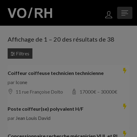
Affichage de
1
–
20
des résultats de 38
Filtres
Coiffeur coiffeuse technicien technicienne
par
Icone
11 rue Françoise Dolto
17000
€ –
30000
€
Poste coiffeur(se) polyvalent H/F
par
Jean Louis David
Concessionnaire recherche mécanicien VUL et PL