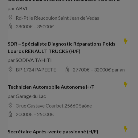
par
ABVI
Rd-Pt le Rieucoulon Saint Jean de Vedas
28000
€ –
35000
€
SDR – Spécialiste Diagnostic Réparations Poids
Lourds RENAULT TRUCKS (H/F)
par
SODIVA TAHITI
BP 1724 PAPEETE
27700
€ –
32000
€ par an
Technicien Automobile Autonome H/F
par
Garage du Lac
3 rue Gustave Courbet 25660 Saône
20000
€ –
25000
€
Secrétaire Après-vente passionné (H/F)