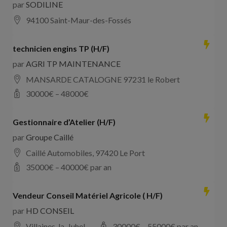
par
SODILINE
94100 Saint-Maur-des-Fossés
technicien engins TP (H/F)
par
AGRI TP MAINTENANCE
MANSARDE CATALOGNE 97231 le Robert
30000
€ –
48000
€
Gestionnaire d’Atelier (H/F)
par
Groupe Caillé
Caillé Automobiles, 97420 Le Port
35000
€ –
40000
€ par an
Vendeur Conseil Matériel Agricole ( H/F)
par
HD CONSEIL
Villaines-la-Juhel
30000
€ –
55000
€ par an