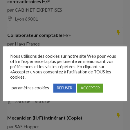
contradictoires H/F
par
CABINET EXPERTISES
Lyon 69001
Collaborateur comptable H/F
par
Hays France
16000 Angoulême
28000
€ –
35000
€
Nous utilisons des cookies sur notre site Web pour vous
offrir l'expérience la plus pertinente en mémorisant vos
préférences et les visites répétées. En cliquant sur
Comducteur poids lourd avec expérience dans les
«Accepter», vous consentez à l'utilisation de TOUS les
travaux publics
cookies.
par
VO RH
paramètres cookies
REFUSER
ACCEPTER
les landes de cassentin RD910
28000
€ –
40000
€
Mecanicien (H/F) intinérant (Copie)
par
SAS Hopper