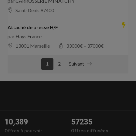
par
CARROSSERIE MINATCHY
Saint-Denis 97400
Attaché de presse H/F
par
Hays France
13001 Marseille
33000
€ –
37000
€
1
2
Suivant
10,389
57235
Offres à pourvoir
Offres diffusées