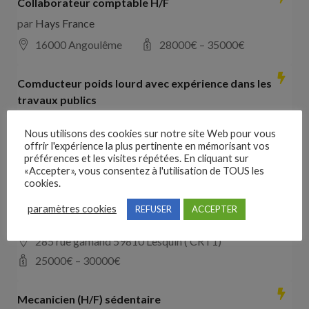
Collaborateur comptable H/F
par
Hays France
16000 Angoulême
28000
€ –
35000
€
Comducteur poids lourd avec expérience dans les
travaux publics
par
VO RH
Nous utilisons des cookies sur notre site Web pour vous
les landes de cassentin RD910
offrir l'expérience la plus pertinente en mémorisant vos
préférences et les visites répétées. En cliquant sur
28000
€ –
40000
€
«Accepter», vous consentez à l'utilisation de TOUS les
cookies.
Mecanicien (H/F) intinérant (Copie)
paramètres cookies
REFUSER
ACCEPTER
par
SAS Hopper
285 rue gamand 59810 Lesquin ( CRT1)
25000
€ –
30000
€
Mecanicien (H/F) sédentaire