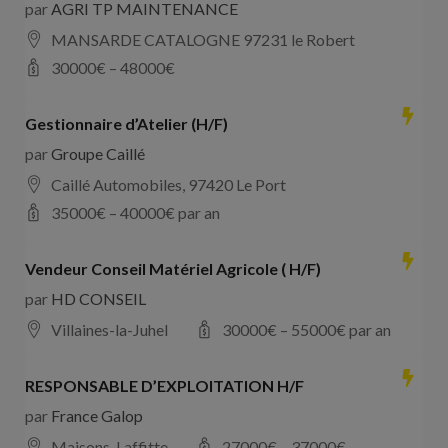
par
AGRI TP MAINTENANCE
MANSARDE CATALOGNE 97231 le Robert
30000
€ –
48000
€
Gestionnaire d’Atelier (H/F)
par
Groupe Caillé
Caillé Automobiles, 97420 Le Port
35000
€ –
40000
€ par an
Vendeur Conseil Matériel Agricole ( H/F)
par
HD CONSEIL
Villaines-la-Juhel
30000
€ –
55000
€ par an
RESPONSABLE D’EXPLOITATION H/F
par
France Galop
Maisons-Laffitte
27000
€ –
37000
€