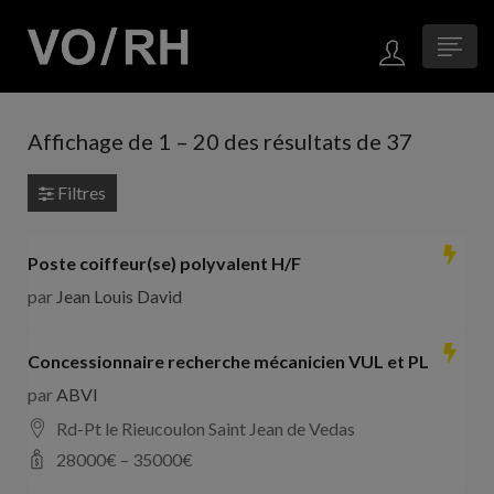
Affichage de
1
–
20
des résultats de 37
Filtres
Poste coiffeur(se) polyvalent H/F
par
Jean Louis David
Concessionnaire recherche mécanicien VUL et PL
par
ABVI
Rd-Pt le Rieucoulon Saint Jean de Vedas
28000
€ –
35000
€