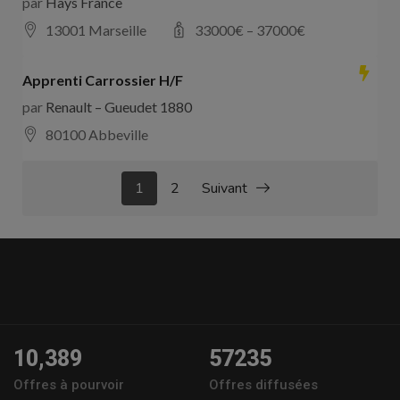
par
Hays France
13001 Marseille
33000
€ –
37000
€
Apprenti Carrossier H/F
par
Renault – Gueudet 1880
80100 Abbeville
1
2
Suivant
10,389
57235
Offres à pourvoir
Offres diffusées