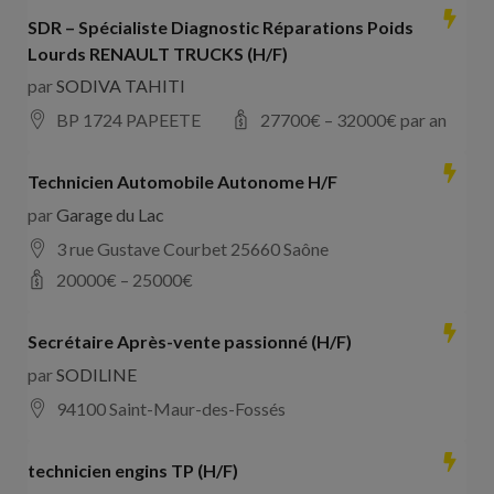
SDR – Spécialiste Diagnostic Réparations Poids
Lourds RENAULT TRUCKS (H/F)
par
SODIVA TAHITI
BP 1724 PAPEETE
27700
€ –
32000
€ par an
Technicien Automobile Autonome H/F
par
Garage du Lac
3 rue Gustave Courbet 25660 Saône
20000
€ –
25000
€
Secrétaire Après-vente passionné (H/F)
par
SODILINE
94100 Saint-Maur-des-Fossés
technicien engins TP (H/F)