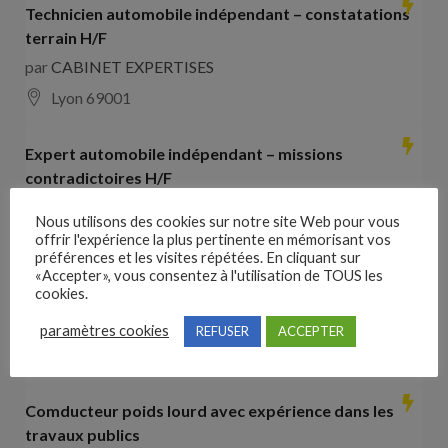
Technicien automobile indépendant – constatations
terrain H/F
par
CABINET EXPERTISES
Lyon 69001
Expert automobile indépendant – missions
contradictoires H/F
par
CABINET EXPERTISES
Nous utilisons des cookies sur notre site Web pour vous
Lyon 69001
offrir l'expérience la plus pertinente en mémorisant vos
préférences et les visites répétées. En cliquant sur
«Accepter», vous consentez à l'utilisation de TOUS les
Collaborateur comptable H/F
cookies.
par
Hays France
paramètres cookies
REFUSER
ACCEPTER
16000 Angoulême
28000
€ –
35000
€
Comducteur poids lourd avec expérience dans les
travaux publics