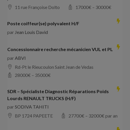
11 rue Françoise Dolto
17000
€ –
30000
€
Poste coiffeur(se) polyvalent H/F
par
Jean Louis David
Concessionnaire recherche mécanicien VUL et PL
par
ABVI
Rd-Pt le Rieucoulon Saint Jean de Vedas
28000
€ –
35000
€
SDR – Spécialiste Diagnostic Réparations Poids
Lourds RENAULT TRUCKS (H/F)
par
SODIVA TAHITI
BP 1724 PAPEETE
27700
€ –
32000
€ par an