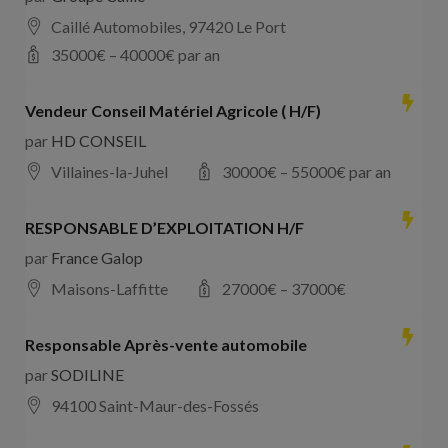
Caillé Automobiles, 97420 Le Port
35000
€ –
40000
€ par an
Vendeur Conseil Matériel Agricole ( H/F)
par
HD CONSEIL
Villaines-la-Juhel
30000
€ –
55000
€ par an
RESPONSABLE D’EXPLOITATION H/F
par
France Galop
Maisons-Laffitte
27000
€ –
37000
€
Responsable Après-vente automobile
par
SODILINE
94100 Saint-Maur-des-Fossés