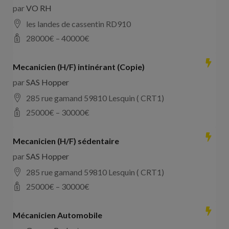
par
VO RH
les landes de cassentin RD910
28000
€ –
40000
€
Mecanicien (H/F) intinérant (Copie)
par
SAS Hopper
285 rue gamand 59810 Lesquin ( CRT1)
25000
€ –
30000
€
Mecanicien (H/F) sédentaire
par
SAS Hopper
285 rue gamand 59810 Lesquin ( CRT1)
25000
€ –
30000
€
Mécanicien Automobile