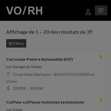
Affichage de
1
–
20
des résultats de 39
Filtres
Carrossier Peintre Automobile (H/F)
par
Garage du Vimeu
51 rue Henri Barbusse – 80210 FEUQUIERES en
Vimeu
32000
€ –
36000
€
Coiffeur coiffeuse technicien technicienne
par
Icone