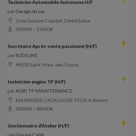
Technicien Automobile Autonome H/F
par
Garage du Lac
3 rue Gustave Courbet 25660 Saône
20000
€ –
25000
€
Secrétaire Après-vente passionné (H/F)
par
SODILINE
94100 Saint-Maur-des-Fossés
technicien engins TP (H/F)
par
AGRI TP MAINTENANCE
MANSARDE CATALOGNE 97231 le Robert
30000
€ –
48000
€
Gestionnaire d’Atelier (H/F)
par
Groupe Caillé