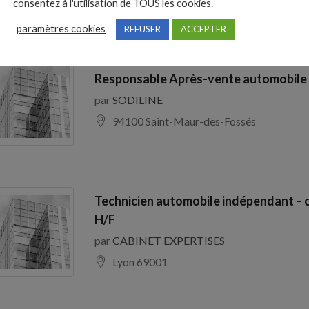
consentez à l'utilisation de TOUS les cookies.
paramètres cookies
REFUSER
ACCEPTER
Responsable Après-vente automobile
par
SODILINE
94100 Saint-Maur-des-Fossés
Technicien automobile indépendant – 
H/F
par
CABINET EXPERTISES
Lyon 69001