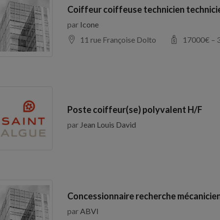
Coiffeur coiffeuse technicien technic
par
Icone
11 rue Françoise Dolto
17000
€ –
Poste coiffeur(se) polyvalent H/F
par
Jean Louis David
Concessionnaire recherche mécanicien
par
ABVI