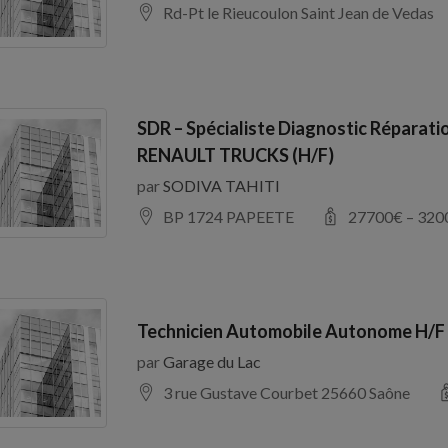
Rd-Pt le Rieucoulon Saint Jean de Vedas
SDR – Spécialiste Diagnostic Réparati
RENAULT TRUCKS (H/F)
par
SODIVA TAHITI
BP 1724 PAPEETE
27700
€ –
320
Technicien Automobile Autonome H/F
par
Garage du Lac
3 rue Gustave Courbet 25660 Saône