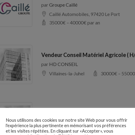
par
Groupe Caillé
Caillé Automobiles, 97420 Le Port
35000
€ –
40000
€ par an
Vendeur Conseil Matériel Agricole ( H
par
HD CONSEIL
Villaines-la-Juhel
30000
€ –
55000
RESPONSABLE D’EXPLOITATION H/F
Nous utilisons des cookies sur notre site Web pour vous offrir
par
France Galop
l'expérience la plus pertinente en mémorisant vos préférences
Maisons-Laffitte
27000
€ –
37000
et les visites répétées. En cliquant sur «Accepter», vous