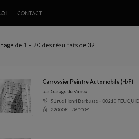
LOI
CONTACT
chage de
1
–
20
des résultats de 39
Carrossier Peintre Automobile (H/F)
par
Garage du Vimeu
51 rue Henri Barbusse – 80210 FEUQUIE
32000
€ –
36000
€