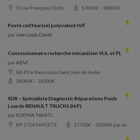
11 rue Françoise Dolto
17000
€ –
30000
€
Poste coiffeur(se) polyvalent H/F
par
Jean Louis David
Concessionnaire recherche mécanicien VUL et PL
par
ABVI
Rd-Pt le Rieucoulon Saint Jean de Vedas
28000
€ –
35000
€
SDR – Spécialiste Diagnostic Réparations Poids
Lourds RENAULT TRUCKS (H/F)
par
SODIVA TAHITI
BP 1724 PAPEETE
27700
€ –
32000
€ par an