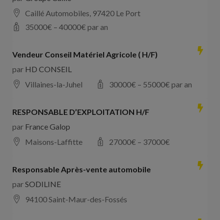
Caillé Automobiles, 97420 Le Port
35000
€ –
40000
€ par an
Vendeur Conseil Matériel Agricole ( H/F)
par
HD CONSEIL
Villaines-la-Juhel
30000
€ –
55000
€ par an
RESPONSABLE D’EXPLOITATION H/F
par
France Galop
Maisons-Laffitte
27000
€ –
37000
€
Responsable Après-vente automobile
par
SODILINE
94100 Saint-Maur-des-Fossés