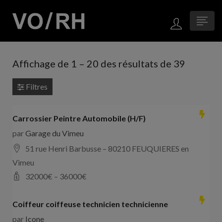
Affichage de
1
–
20
des résultats de 39
Filtres
Carrossier Peintre Automobile (H/F)
par
Garage du Vimeu
51 rue Henri Barbusse – 80210 FEUQUIERES en
Vimeu
32000
€ –
36000
€
Coiffeur coiffeuse technicien technicienne
par
Icone