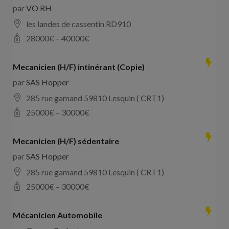
par
VO RH
les landes de cassentin RD910
28000
€ –
40000
€
Mecanicien (H/F) intinérant (Copie)
par
SAS Hopper
285 rue gamand 59810 Lesquin ( CRT1)
25000
€ –
30000
€
Mecanicien (H/F) sédentaire
par
SAS Hopper
285 rue gamand 59810 Lesquin ( CRT1)
25000
€ –
30000
€
Mécanicien Automobile