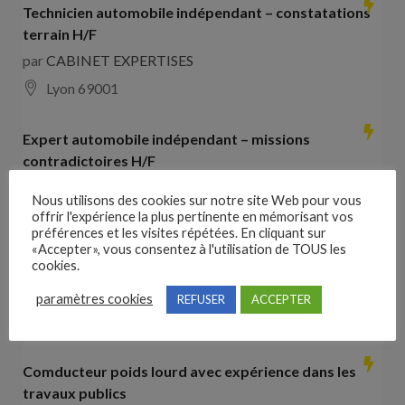
Technicien automobile indépendant – constatations
terrain H/F
par
CABINET EXPERTISES
Lyon 69001
Expert automobile indépendant – missions
contradictoires H/F
par
CABINET EXPERTISES
Nous utilisons des cookies sur notre site Web pour vous
Lyon 69001
offrir l'expérience la plus pertinente en mémorisant vos
préférences et les visites répétées. En cliquant sur
«Accepter», vous consentez à l'utilisation de TOUS les
Collaborateur comptable H/F
cookies.
par
Hays France
paramètres cookies
REFUSER
ACCEPTER
16000 Angoulême
28000
€ –
35000
€
Comducteur poids lourd avec expérience dans les
travaux publics