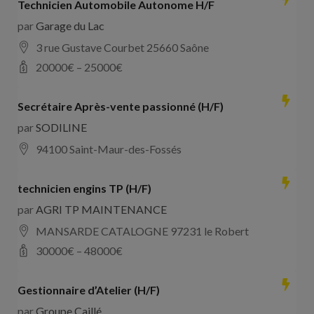
Technicien Automobile Autonome H/F
par
Garage du Lac
3 rue Gustave Courbet 25660 Saône
20000
€ –
25000
€
Secrétaire Après-vente passionné (H/F)
par
SODILINE
94100 Saint-Maur-des-Fossés
technicien engins TP (H/F)
par
AGRI TP MAINTENANCE
MANSARDE CATALOGNE 97231 le Robert
30000
€ –
48000
€
Gestionnaire d’Atelier (H/F)
par
Groupe Caillé