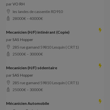
par
VO RH
les landes de cassentin RD910
28000
€ –
40000
€
Mecanicien (H/F) intinérant (Copie)
par
SAS Hopper
285 rue gamand 59810 Lesquin ( CRT1)
25000
€ –
30000
€
Mecanicien (H/F) sédentaire
par
SAS Hopper
285 rue gamand 59810 Lesquin ( CRT1)
25000
€ –
30000
€
Mécanicien Automobile