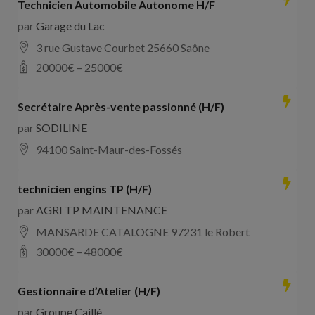
Technicien Automobile Autonome H/F
par
Garage du Lac
3 rue Gustave Courbet 25660 Saône
20000
€ –
25000
€
Secrétaire Après-vente passionné (H/F)
par
SODILINE
94100 Saint-Maur-des-Fossés
technicien engins TP (H/F)
par
AGRI TP MAINTENANCE
MANSARDE CATALOGNE 97231 le Robert
30000
€ –
48000
€
Gestionnaire d’Atelier (H/F)
par
Groupe Caillé