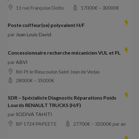
11 rue Françoise Dolto
17000
€ –
30000
€
Poste coiffeur(se) polyvalent H/F
par
Jean Louis David
Concessionnaire recherche mécanicien VUL et PL
par
ABVI
Rd-Pt le Rieucoulon Saint Jean de Vedas
28000
€ –
35000
€
SDR – Spécialiste Diagnostic Réparations Poids
Lourds RENAULT TRUCKS (H/F)
par
SODIVA TAHITI
BP 1724 PAPEETE
27700
€ –
32000
€ par an