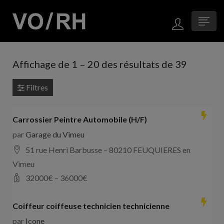
Affichage de
1
–
20
des résultats de 39
Filtres
Carrossier Peintre Automobile (H/F)
par
Garage du Vimeu
51 rue Henri Barbusse – 80210 FEUQUIERES en
Vimeu
32000
€ –
36000
€
Coiffeur coiffeuse technicien technicienne
par
Icone