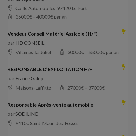
Caillé Automobiles, 97420 Le Port
35000
€ –
40000
€ par an
Vendeur Conseil Matériel Agricole ( H/F)
par
HD CONSEIL
Villaines-la-Juhel
30000
€ –
55000
€ par an
RESPONSABLE D’EXPLOITATION H/F
par
France Galop
Maisons-Laffitte
27000
€ –
37000
€
Responsable Après-vente automobile
par
SODILINE
94100 Saint-Maur-des-Fossés