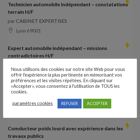
Technicien automobile indépendant – constatations
terrain H/F
par
CABINET EXPERTISES
Lyon 69001
Expert automobile indépendant – missions
contradictoires H/F
par
CABINET EXPERTISES
Nous utilisons des cookies sur notre site Web pour vous
Lyon 69001
offrir l'expérience la plus pertinente en mémorisant vos
préférences et les visites répétées. En cliquant sur
«Accepter», vous consentez à l'utilisation de TOUS les
Collaborateur comptable H/F
cookies.
par
Hays France
paramètres cookies
REFUSER
ACCEPTER
16000 Angoulême
28000
€ –
35000
€
Comducteur poids lourd avec expérience dans les
travaux publics