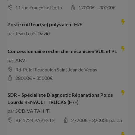
11 rue Françoise Dolto
17000
€ –
30000
€
Poste coiffeur(se) polyvalent H/F
par
Jean Louis David
Concessionnaire recherche mécanicien VUL et PL
par
ABVI
Rd-Pt le Rieucoulon Saint Jean de Vedas
28000
€ –
35000
€
SDR – Spécialiste Diagnostic Réparations Poids
Lourds RENAULT TRUCKS (H/F)
par
SODIVA TAHITI
BP 1724 PAPEETE
27700
€ –
32000
€ par an