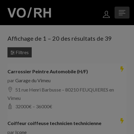
Affichage de
1
–
20
des résultats de 39
Filtres
Carrossier Peintre Automobile (H/F)
par
Garage du Vimeu
51 rue Henri Barbusse – 80210 FEUQUIERES en
Vimeu
32000
€ –
36000
€
Coiffeur coiffeuse technicien technicienne
par
Icone