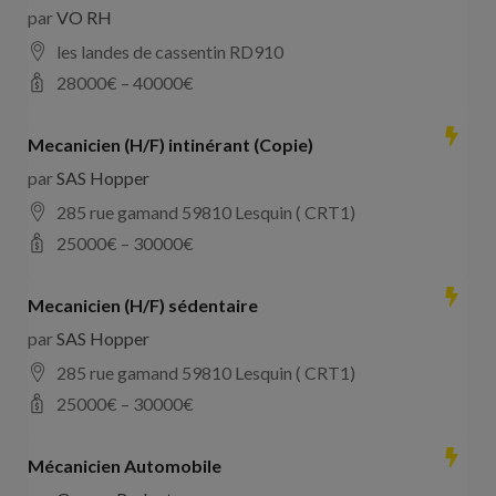
par
VO RH
les landes de cassentin RD910
28000
€ –
40000
€
Mecanicien (H/F) intinérant (Copie)
par
SAS Hopper
285 rue gamand 59810 Lesquin ( CRT1)
25000
€ –
30000
€
Mecanicien (H/F) sédentaire
par
SAS Hopper
285 rue gamand 59810 Lesquin ( CRT1)
25000
€ –
30000
€
Mécanicien Automobile