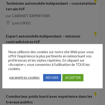
Technicien automobile indépendant – constatations
terrain H/F
par
CABINET EXPERTISES
Lyon 69001
Expert automobile indépendant – missions
contradictoires H/F
par
CABINET EXPERTISES
Nous utilisons des cookies sur notre site Web pour vous
Lyon 69001
offrir l'expérience la plus pertinente en mémorisant vos
préférences et les visites répétées. En cliquant sur
«Accepter», vous consentez à l'utilisation de TOUS les
Collaborateur comptable H/F
cookies.
par
Hays France
paramètres cookies
REFUSER
ACCEPTER
16000 Angoulême
28000
€ –
35000
€
Comducteur poids lourd avec expérience dans les
travaux publics