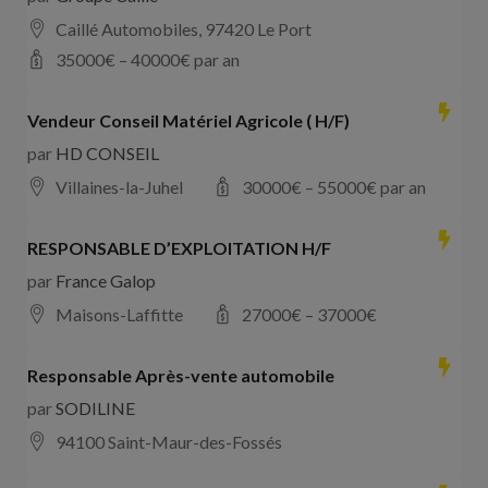
Caillé Automobiles, 97420 Le Port
35000
€ –
40000
€ par an
Vendeur Conseil Matériel Agricole ( H/F)
par
HD CONSEIL
Villaines-la-Juhel
30000
€ –
55000
€ par an
RESPONSABLE D’EXPLOITATION H/F
par
France Galop
Maisons-Laffitte
27000
€ –
37000
€
Responsable Après-vente automobile
par
SODILINE
94100 Saint-Maur-des-Fossés