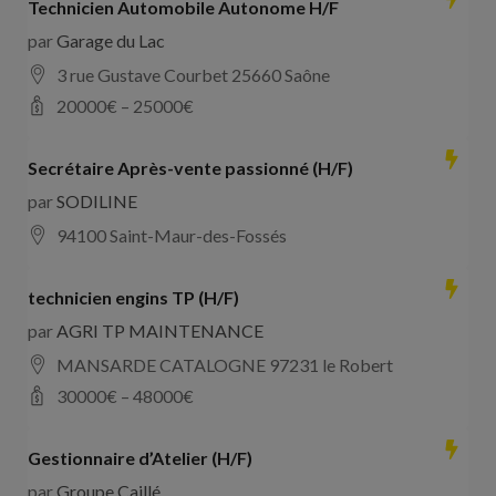
Technicien Automobile Autonome H/F
par
Garage du Lac
3 rue Gustave Courbet 25660 Saône
20000
€ –
25000
€
Secrétaire Après-vente passionné (H/F)
par
SODILINE
94100 Saint-Maur-des-Fossés
technicien engins TP (H/F)
par
AGRI TP MAINTENANCE
MANSARDE CATALOGNE 97231 le Robert
30000
€ –
48000
€
Gestionnaire d’Atelier (H/F)
par
Groupe Caillé