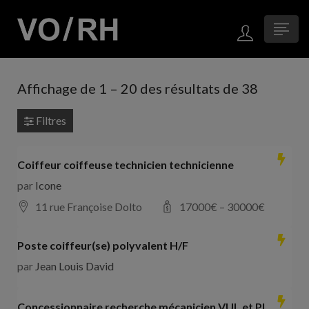
Affichage de
1
–
20
des résultats de 38
Filtres
Coiffeur coiffeuse technicien technicienne
par
Icone
11 rue Françoise Dolto
17000
€ –
30000
€
Poste coiffeur(se) polyvalent H/F
par
Jean Louis David
Concessionnaire recherche mécanicien VUL et PL