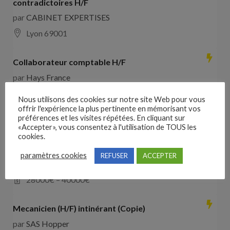
contradictoires H/F
par
CABINET EXPERTISES
Lyon 69001
Collaborateur comptable H/F
par
Hays France
16000 Angoulême
28000
€ –
35000
€
Nous utilisons des cookies sur notre site Web pour vous
offrir l'expérience la plus pertinente en mémorisant vos
préférences et les visites répétées. En cliquant sur
Comducteur poids lourd avec expérience dans les
«Accepter», vous consentez à l'utilisation de TOUS les
travaux publics
cookies.
par
VO RH
paramètres cookies
REFUSER
ACCEPTER
les landes de cassentin RD910
28000
€ –
40000
€
Mecanicien (H/F) intinérant (Copie)
par
SAS Hopper