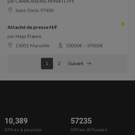
par
CARROSSERIE MINATCHY
Saint-Denis 97400
Attaché de presse H/F
par
Hays France
13001 Marseille
33000
€ –
37000
€
1
2
Suivant
10,389
57235
Offres à pourvoir
Offres diffusées