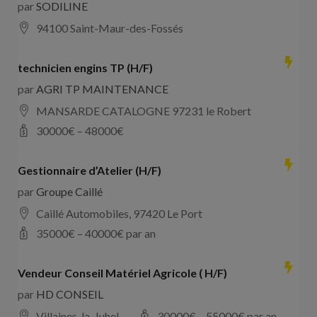
par
SODILINE
94100 Saint-Maur-des-Fossés
technicien engins TP (H/F)
par
AGRI TP MAINTENANCE
MANSARDE CATALOGNE 97231 le Robert
30000
€ –
48000
€
Gestionnaire d’Atelier (H/F)
par
Groupe Caillé
Caillé Automobiles, 97420 Le Port
35000
€ –
40000
€ par an
Vendeur Conseil Matériel Agricole ( H/F)
par
HD CONSEIL
Villaines-la-Juhel
30000
€ –
55000
€ par an