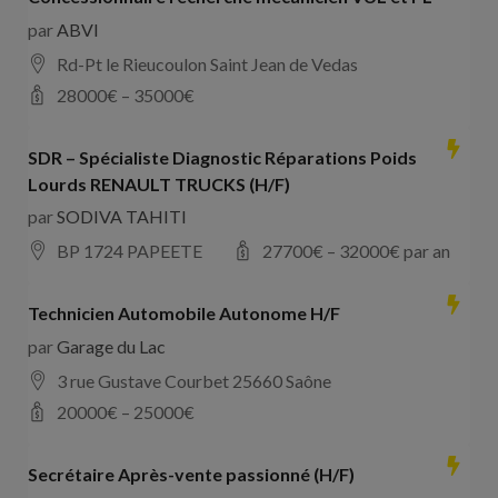
par
ABVI
Rd-Pt le Rieucoulon Saint Jean de Vedas
28000
€ –
35000
€
SDR – Spécialiste Diagnostic Réparations Poids
Lourds RENAULT TRUCKS (H/F)
par
SODIVA TAHITI
BP 1724 PAPEETE
27700
€ –
32000
€ par an
Technicien Automobile Autonome H/F
par
Garage du Lac
3 rue Gustave Courbet 25660 Saône
20000
€ –
25000
€
Secrétaire Après-vente passionné (H/F)