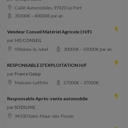
Caillé Automobiles, 97420 Le Port
35000
€ –
40000
€ par an
Vendeur Conseil Matériel Agricole ( H/F)
par
HD CONSEIL
Villaines-la-Juhel
30000
€ –
55000
€ par an
RESPONSABLE D’EXPLOITATION H/F
par
France Galop
Maisons-Laffitte
27000
€ –
37000
€
Responsable Après-vente automobile
par
SODILINE
94100 Saint-Maur-des-Fossés