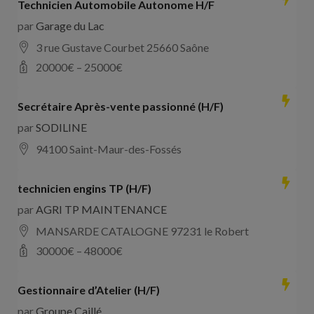
Technicien Automobile Autonome H/F
par
Garage du Lac
3 rue Gustave Courbet 25660 Saône
20000
€ –
25000
€
Secrétaire Après-vente passionné (H/F)
par
SODILINE
94100 Saint-Maur-des-Fossés
technicien engins TP (H/F)
par
AGRI TP MAINTENANCE
MANSARDE CATALOGNE 97231 le Robert
30000
€ –
48000
€
Gestionnaire d’Atelier (H/F)
par
Groupe Caillé