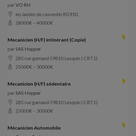
par
VO RH
les landes de cassentin RD910
28000
€ –
40000
€
Mecanicien (H/F) intinérant (Copie)
par
SAS Hopper
285 rue gamand 59810 Lesquin ( CRT1)
25000
€ –
30000
€
Mecanicien (H/F) sédentaire
par
SAS Hopper
285 rue gamand 59810 Lesquin ( CRT1)
25000
€ –
30000
€
Mécanicien Automobile