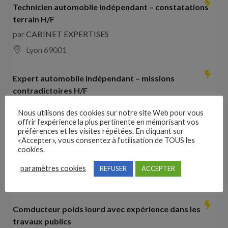
Technicien automobile indépendant – constatations
terrain H/F
par
CABINET EXPERTISES
Lyon 69001
Expert automobile indépendant – missions
contradictoires H/F
par
CABINET EXPERTISES
Nous utilisons des cookies sur notre site Web pour vous
Lyon 69001
offrir l'expérience la plus pertinente en mémorisant vos
préférences et les visites répétées. En cliquant sur
«Accepter», vous consentez à l'utilisation de TOUS les
Collaborateur comptable H/F
cookies.
par
Hays France
paramètres cookies
REFUSER
ACCEPTER
16000 Angoulême
28000
€ –
35000
€
Comducteur poids lourd avec expérience dans les
travaux publics