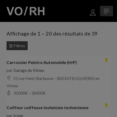
Affichage de
1
–
20
des résultats de 39
Filtres
Carrossier Peintre Automobile (H/F)
par
Garage du Vimeu
51 rue Henri Barbusse – 80210 FEUQUIERES en
Vimeu
32000
€ –
36000
€
Coiffeur coiffeuse technicien technicienne
par
Icone