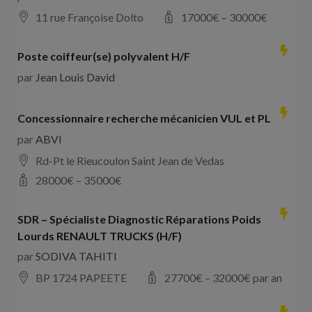
11 rue Françoise Dolto
17000
€ –
30000
€
Poste coiffeur(se) polyvalent H/F
par
Jean Louis David
Concessionnaire recherche mécanicien VUL et PL
par
ABVI
Rd-Pt le Rieucoulon Saint Jean de Vedas
28000
€ –
35000
€
SDR – Spécialiste Diagnostic Réparations Poids
Lourds RENAULT TRUCKS (H/F)
par
SODIVA TAHITI
BP 1724 PAPEETE
27700
€ –
32000
€ par an