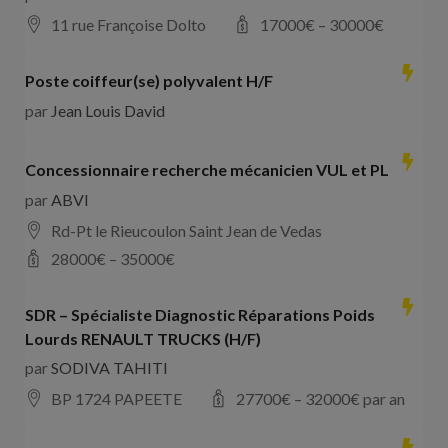
11 rue Françoise Dolto
17000
€ –
30000
€
Poste coiffeur(se) polyvalent H/F
par
Jean Louis David
Concessionnaire recherche mécanicien VUL et PL
par
ABVI
Rd-Pt le Rieucoulon Saint Jean de Vedas
28000
€ –
35000
€
SDR – Spécialiste Diagnostic Réparations Poids
Lourds RENAULT TRUCKS (H/F)
par
SODIVA TAHITI
BP 1724 PAPEETE
27700
€ –
32000
€ par an