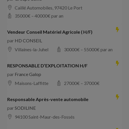
Caillé Automobiles, 97420 Le Port
35000
€ –
40000
€ par an
Vendeur Conseil Matériel Agricole ( H/F)
par
HD CONSEIL
Villaines-la-Juhel
30000
€ –
55000
€ par an
RESPONSABLE D’EXPLOITATION H/F
par
France Galop
Maisons-Laffitte
27000
€ –
37000
€
Responsable Après-vente automobile
par
SODILINE
94100 Saint-Maur-des-Fossés