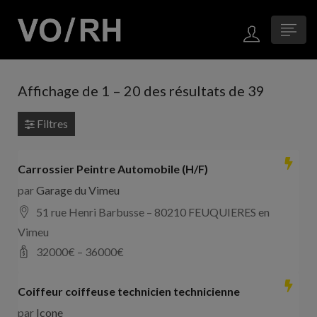
Affichage de
1
–
20
des résultats de 39
Filtres
Carrossier Peintre Automobile (H/F)
par
Garage du Vimeu
51 rue Henri Barbusse – 80210 FEUQUIERES en
Vimeu
32000
€ –
36000
€
Coiffeur coiffeuse technicien technicienne
par
Icone