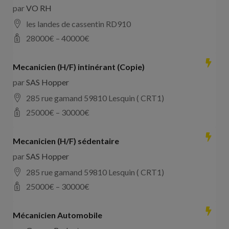
par
VO RH
les landes de cassentin RD910
28000
€ –
40000
€
Mecanicien (H/F) intinérant (Copie)
par
SAS Hopper
285 rue gamand 59810 Lesquin ( CRT1)
25000
€ –
30000
€
Mecanicien (H/F) sédentaire
par
SAS Hopper
285 rue gamand 59810 Lesquin ( CRT1)
25000
€ –
30000
€
Mécanicien Automobile