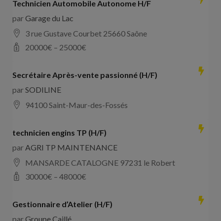
Technicien Automobile Autonome H/F
par
Garage du Lac
3 rue Gustave Courbet 25660 Saône
20000
€ –
25000
€
Secrétaire Après-vente passionné (H/F)
par
SODILINE
94100 Saint-Maur-des-Fossés
technicien engins TP (H/F)
par
AGRI TP MAINTENANCE
MANSARDE CATALOGNE 97231 le Robert
30000
€ –
48000
€
Gestionnaire d’Atelier (H/F)
par
Groupe Caillé