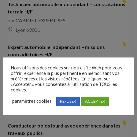
Technicien automobile indépendant – constatations
terrain H/F
par
CABINET EXPERTISES
Lyon 69001
Expert automobile indépendant – missions
contradictoires H/F
par
CABINET EXPERTISES
Nous utilisons des cookies sur notre site Web pour vous
Lyon 69001
offrir l'expérience la plus pertinente en mémorisant vos
préférences et les visites répétées. En cliquant sur
«Accepter», vous consentez à l'utilisation de TOUS les
Collaborateur comptable H/F
cookies.
par
Hays France
paramètres cookies
REFUSER
ACCEPTER
16000 Angoulême
28000
€ –
35000
€
Comducteur poids lourd avec expérience dans les
travaux publics