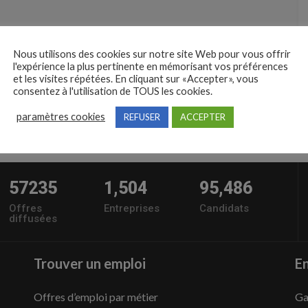
Nous utilisons des cookies sur notre site Web pour vous offrir
l'expérience la plus pertinente en mémorisant vos préférences
et les visites répétées. En cliquant sur «Accepter», vous
consentez à l'utilisation de TOUS les cookies.
paramètres cookies
REFUSER
ACCEPTER
57235
1,504
95,486
Offres
Entreprises
Candidats
diffusées
Trouver un emploi
En
Offres d’emploi par métier
Ga