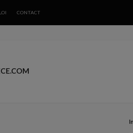
LOI
CONTACT
ECE.COM
I