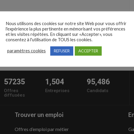
Nous utilisons des cookies sur notre site Web pour vous offrir
l'expérience la plus pertinente en mémorisant vos préférences
et les visites répétées. En cliquant sur «Accepter», vous
consentez à l'utilisation de TOUS les cookies.
paramètres cookies
REFUSER
ACCEPTER
57235
1,504
95,486
Offres
Entreprises
Candidats
diffusées
Trouver un emploi
En
Offres d’emploi par métier
Ga