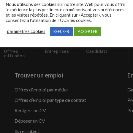
Nous utilisons des cookies sur notre site Web pour vous offrir
l'expérience la plus pertinente en mémorisant vos préférences
et les visites répétées. En cliquant sur «Accepter», vous
consentez à l'utilisation de TOUS les cookies.
paramètres cookies
REFUSER
ACCEPTER
57235
1,504
95,486
Offres
Entreprises
Candidats
diffusées
Trouver un emploi
En
Offres d’emploi par métier
Ga
Offres d’emploi par type de contrat
Pr
Rédiger son CV
Pr
Déposer un CV
Ils recrutent