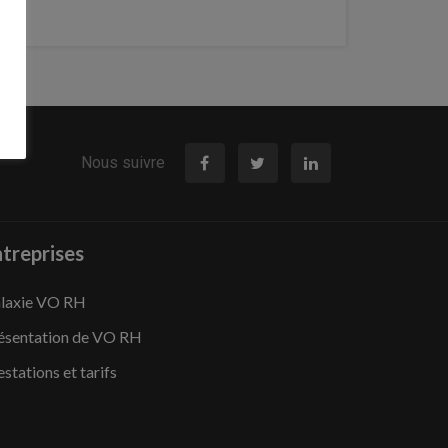
Nous suivre
treprises
laxie VO RH
ésentation de VO RH
estations et tarifs