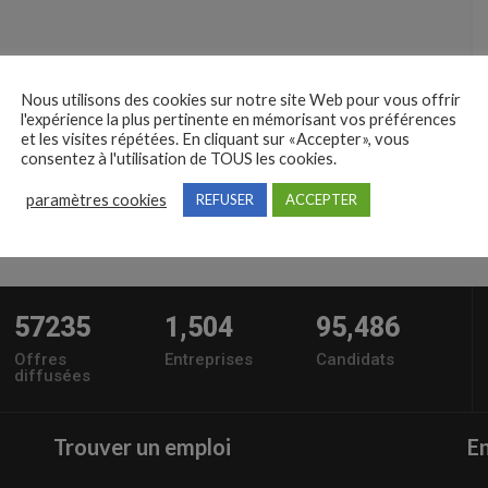
Nous utilisons des cookies sur notre site Web pour vous offrir
l'expérience la plus pertinente en mémorisant vos préférences
et les visites répétées. En cliquant sur «Accepter», vous
consentez à l'utilisation de TOUS les cookies.
paramètres cookies
REFUSER
ACCEPTER
57235
1,504
95,486
Offres
Entreprises
Candidats
diffusées
Trouver un emploi
En