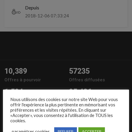
Depuis
2018-12-06 07:33:24
10,389
57235
Offres à pourvoir
Offres diffusées
1,504
95,486
Nous utilisons des cookies sur notre site Web pour vous
Entreprises
Candidats
offrir l'expérience la plus pertinente en mémorisant vos
préférences et les visites répétées. En cliquant sur
Nous suivre
«Accepter», vous consentez à l'utilisation de TOUS les
cookies.
paramètres cookies
REFUSER
ACCEPTER