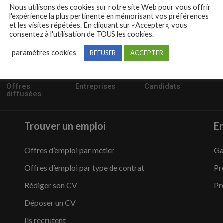
Nous utilisons des cookies sur notre site Web pour vous offrir
l'expérience la plus pertinente en mémorisant vos préférences
et les visites répétées. En cliquant sur «Accepter», vous
consentez à l'utilisation de TOUS les cookies.
paramètres cookies
REFUSER
ACCEPTER
57235
1,504
95,486
Offres
Entreprises
Candidats
diffusées
Trouver un emploi
En
Offres d’emploi par métier
Ga
Offres d’emploi par type de contrat
Pr
Rédiger son CV
Pr
Déposer un CV
Ils recrutent