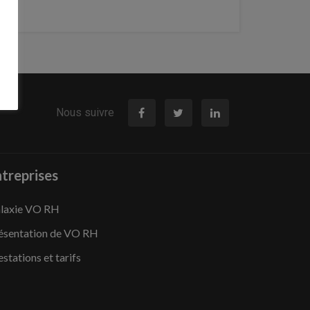
Nous suivre
treprises
laxie VO RH
ésentation de VO RH
estations et tarifs