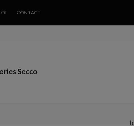
LOI
CONTACT
eries Secco
I