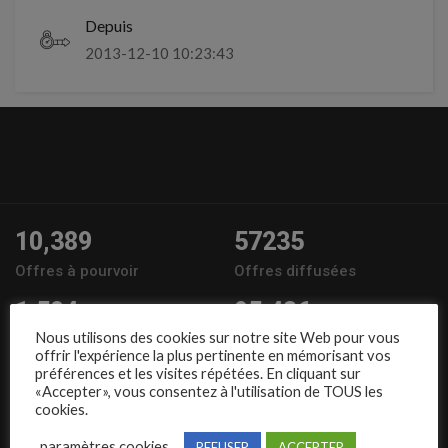
Depuis
2013-12-10 10:23:43
10,389
57235
Offres à pourvoir
Offres diffusées
1,504
95,486
Nous utilisons des cookies sur notre site Web pour vous
Entreprises
Candidats
offrir l'expérience la plus pertinente en mémorisant vos
préférences et les visites répétées. En cliquant sur
Nous suivre
«Accepter», vous consentez à l'utilisation de TOUS les
cookies.
paramètres cookies
REFUSER
ACCEPTER