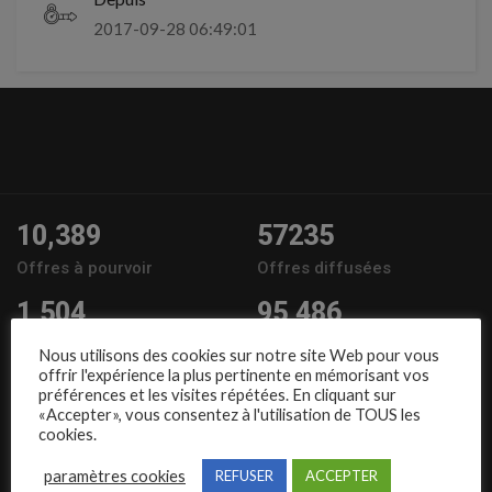
2017-09-28 06:49:01
10,389
57235
Offres à pourvoir
Offres diffusées
1,504
95,486
Entreprises
Candidats
Nous utilisons des cookies sur notre site Web pour vous
offrir l'expérience la plus pertinente en mémorisant vos
Nous suivre
préférences et les visites répétées. En cliquant sur
«Accepter», vous consentez à l'utilisation de TOUS les
cookies.
paramètres cookies
REFUSER
ACCEPTER