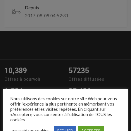
Depuis
2017-08-09 04:52:31
10,389
57235
Offres à pourvoir
Offres diffusées
1,504
95,486
Nous utilisons des cookies sur notre site Web pour vous
Entreprises
Candidats
offrir l'expérience la plus pertinente en mémorisant vos
préférences et les visites répétées. En cliquant sur
Nous suivre
«Accepter», vous consentez à l'utilisation de TOUS les
cookies.
paramètres cookies
REFUSER
ACCEPTER