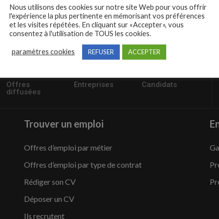
Nous utilisons des cookies sur notre site Web pour vous offrir
l'expérience la plus pertinente en mémorisant vos préférences
et les visites répétées. En cliquant sur «Accepter», vous
consentez à l'utilisation de TOUS les cookies.
paramètres cookies
REFUSER
ACCEPTER
57235
1,504
95,486
Offres
Entreprises
Candidats
diffusées
Trouver un emploi
En
Offres d’emploi par métier
Ga
Offres d’emploi par type de contrat
Pr
Rédiger son CV
Pr
Déposer un CV
Ils recrutent