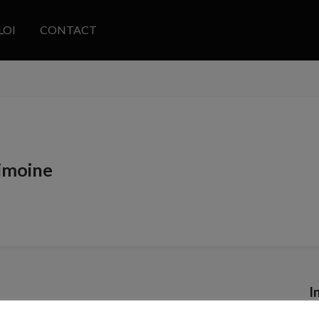
LOI
CONTACT
rimoine
I