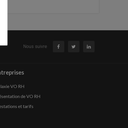
Nous suivre
treprises
laxie VO RH
ésentation de VO RH
estations et tarifs