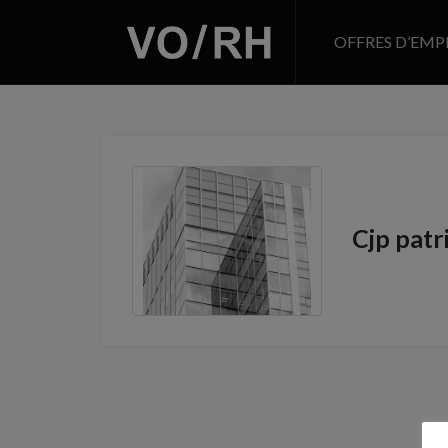
OFFRES D’EMP
Cjp pat