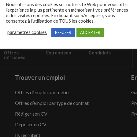
Nous utilisons des cookies sur notre site Web pour vous offrir
l'expérience la plus pertinente en mémorisant vos préférences
et les visites répétées. En cliquant sur «Accepter», vous
consentez à l'utilisation de TOUS les cookies.
paramètres cookies
REFUSER
ACCEPTER
57235
1,504
95,486
Offres
Entreprises
Candidats
diffusées
Trouver un emploi
En
Offres d’emploi par métier
Ga
Offres d’emploi par type de contrat
Pr
Rédiger son CV
Pr
Déposer un CV
Ils recrutent