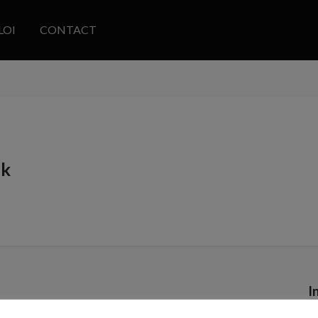
LOI
CONTACT
ek
I