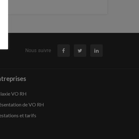
Nous suivre
treprises
laxie VO RH
ésentation de VO RH
estations et tarifs