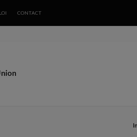
LOI
CONTACT
Union
I