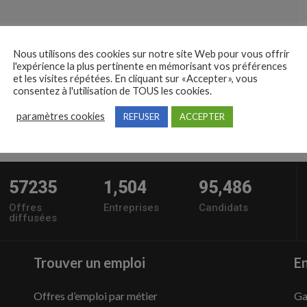
Nous utilisons des cookies sur notre site Web pour vous offrir
l'expérience la plus pertinente en mémorisant vos préférences
et les visites répétées. En cliquant sur «Accepter», vous
consentez à l'utilisation de TOUS les cookies.
paramètres cookies
REFUSER
ACCEPTER
57235
1,504
95,486
Offres
Entreprises
Candidats
diffusées
Trouver un emploi
En
Offres d’emploi par métier
Ga