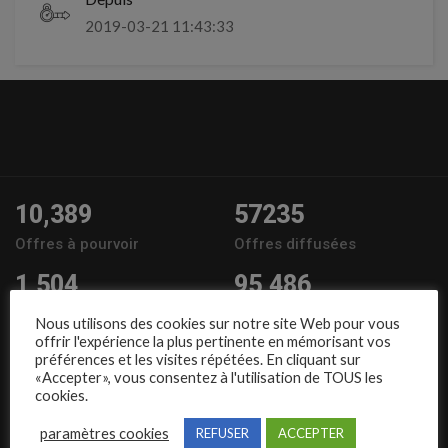
2019-03-21 11:43:33
10,389
57235
Offres à pourvoir
Offres diffusées
1,504
95,486
Entreprises
Candidats
Nous utilisons des cookies sur notre site Web pour vous
offrir l'expérience la plus pertinente en mémorisant vos
Nous suivre
préférences et les visites répétées. En cliquant sur
«Accepter», vous consentez à l'utilisation de TOUS les
cookies.
paramètres cookies
REFUSER
ACCEPTER