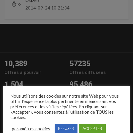
2014-09-24 10:21:34
10,389
57235
Offres à pourvoir
Offres diffusées
1,504
95,486
Entreprises
Candidats
Nous utilisons des cookies sur notre site Web pour vous
offrir l'expérience la plus pertinente en mémorisant vos
Nous suivre
préférences et les visites répétées. En cliquant sur
«Accepter», vous consentez à l'utilisation de TOUS les
cookies.
paramètres cookies
REFUSER
ACCEPTER