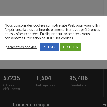
Nous utilisons des cookies sur notre site Web pour vous offrir
l'expérience la plus pertinente en mémorisant vos préférences
et les visites répétées. En cliquant sur «Accepter», vous
consentez à l'utilisation de TOUS les cookies.
paramètres cookies
REFUSER
ACCEPTER
57235
1,504
95,486
Offres
Entreprises
Candidats
diffusées
Trouver un emploi
En