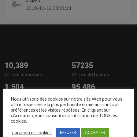
2018-11-12 03:31:21
10,389
57235
Offres à pourvoir
Offres diffusées
1,504
95,486
Entreprises
Candidats
Nous utilisons des cookies sur notre site Web pour vous
offrir l'expérience la plus pertinente en mémorisant vos
Nous suivre
préférences et les visites répétées. En cliquant sur
«Accepter», vous consentez à l'utilisation de TOUS les
cookies.
paramètres cookies
REFUSER
ACCEPTER