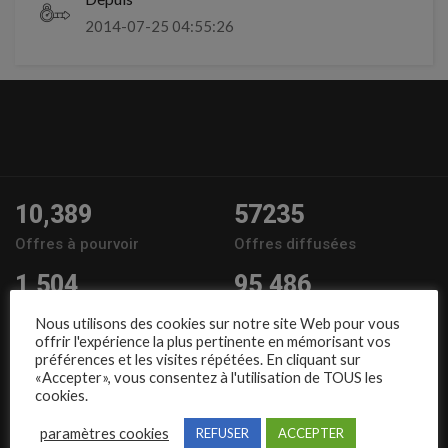
2014-07-25 04:55:26
10,389
57235
Offres à pourvoir
Offres diffusées
1,504
95,486
Entreprises
Candidats
Nous utilisons des cookies sur notre site Web pour vous
offrir l'expérience la plus pertinente en mémorisant vos
Nous suivre
préférences et les visites répétées. En cliquant sur
«Accepter», vous consentez à l'utilisation de TOUS les
cookies.
paramètres cookies
REFUSER
ACCEPTER