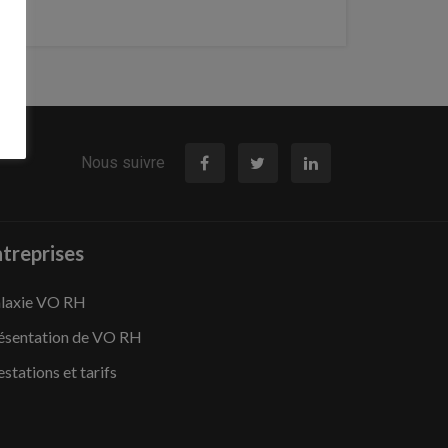
Nous suivre
treprises
laxie VO RH
ésentation de VO RH
estations et tarifs