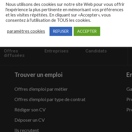
Nous utilisons des cookies sur notre site Web pour vous offrir
l'expérience la plus pertinente en mémorisant vos préférences
et les visites répétées. En cliquant sur «Accepter», vous
consentez à l'utilisation de TOUS les cookies.
paramètres cookies
REFUSER
ACCEPTER
57235
1,504
95,486
Offres
Entreprises
Candidats
diffusées
Trouver un emploi
En
Offres d’emploi par métier
Ga
Offres d’emploi par type de contrat
Pr
Rédiger son CV
Pr
Déposer un CV
Ils recrutent