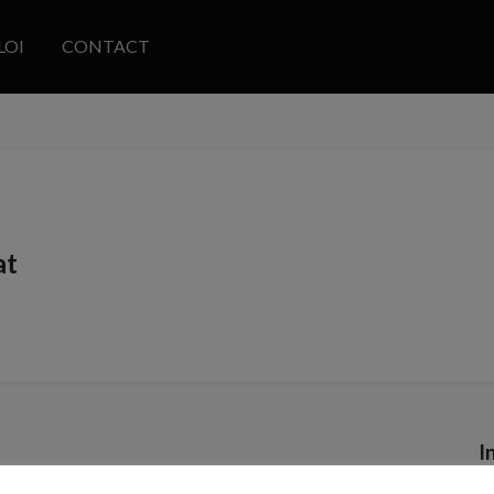
LOI
CONTACT
at
I