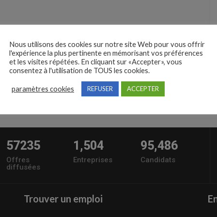
Nous utilisons des cookies sur notre site Web pour vous offrir
l'expérience la plus pertinente en mémorisant vos préférences
et les visites répétées. En cliquant sur «Accepter», vous
consentez à l'utilisation de TOUS les cookies.
paramètres cookies
REFUSER
ACCEPTER
57235
1,504
95,486
Offres
Entreprises
Candidats
diffusées
Trouver un emploi
En