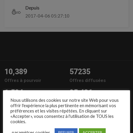
Depuis
2017-04-06 05:27:10
10,389
57235
Offres à pourvoir
Offres diffusées
1,504
95,486
Nous utilisons des cookies sur notre site Web pour vous
Entreprises
Candidats
offrir l'expérience la plus pertinente en mémorisant vos
préférences et les visites répétées. En cliquant sur
Nous suivre
«Accepter», vous consentez à l'utilisation de TOUS les
cookies.
paramètres cookies
REFUSER
ACCEPTER