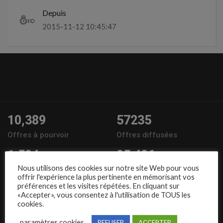
Depuis
2015-11-12 10:45:47
10,389
57235
Offres à pourvoir
Offres diffusées
1,504
95,486
Nous utilisons des cookies sur notre site Web pour vous
Entreprises
Candidats
offrir l'expérience la plus pertinente en mémorisant vos
préférences et les visites répétées. En cliquant sur
Nous suivre
«Accepter», vous consentez à l'utilisation de TOUS les
cookies.
paramètres cookies
REFUSER
ACCEPTER