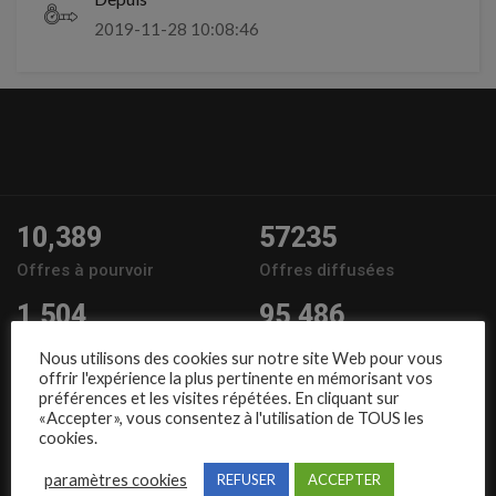
2019-11-28 10:08:46
10,389
57235
Offres à pourvoir
Offres diffusées
1,504
95,486
Entreprises
Candidats
Nous utilisons des cookies sur notre site Web pour vous
offrir l'expérience la plus pertinente en mémorisant vos
Nous suivre
préférences et les visites répétées. En cliquant sur
«Accepter», vous consentez à l'utilisation de TOUS les
cookies.
paramètres cookies
REFUSER
ACCEPTER