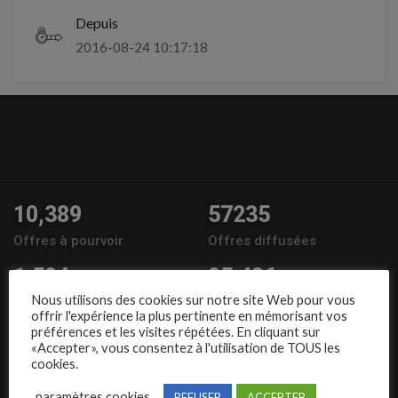
Depuis
2016-08-24 10:17:18
10,389
57235
Offres à pourvoir
Offres diffusées
1,504
95,486
Nous utilisons des cookies sur notre site Web pour vous
Entreprises
Candidats
offrir l'expérience la plus pertinente en mémorisant vos
préférences et les visites répétées. En cliquant sur
Nous suivre
«Accepter», vous consentez à l'utilisation de TOUS les
cookies.
paramètres cookies
REFUSER
ACCEPTER