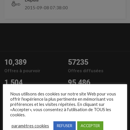
2015-09-08 07:38:00
10,389
57235
Offres à pourvoir
Offres diffusées
1,504
95,486
Entreprises
Candidats
Nous utilisons des cookies sur notre site Web pour vous
offrir l'expérience la plus pertinente en mémorisant vos
Nous suivre
préférences et les visites répétées. En cliquant sur
«Accepter», vous consentez à l'utilisation de TOUS les
cookies.
paramètres cookies
REFUSER
ACCEPTER