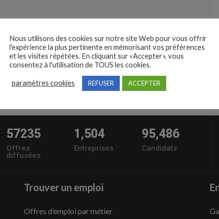
Nous utilisons des cookies sur notre site Web pour vous offrir
l'expérience la plus pertinente en mémorisant vos préférences
et les visites répétées. En cliquant sur «Accepter», vous
consentez à l'utilisation de TOUS les cookies.
paramètres cookies
REFUSER
ACCEPTER
57235
1,504
95,486
Offres
Entreprises
Candidats
diffusées
Trouver un emploi
En
Offres d’emploi par métier
Ga